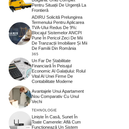
Pentru Situații De Urgență La
Frontieră
ADIRU Solicită Prelungirea
Termenului Pentru Aplicarea
TVA-Ului Redus De 9%:
Blocajul Sistemelor ANCPI
Pune În Pericol Zeci De Mii
De Tranzacții Imobiliare Și Mii
De Familii Din România
365
Un Far De Stabilitate
Financiară În Peisajul
Economic Al Galațiului: Rolul
Vital Al Unei Firme De
Contabilitate Moderne
Avantajele Unui Apartament
Nou Comparativ Cu Unul
Vechi
TEHNOLOGIE
Liniște În Casă, Sunet În
Toate Camerele: Află Cum
Funcționează Un Sistem