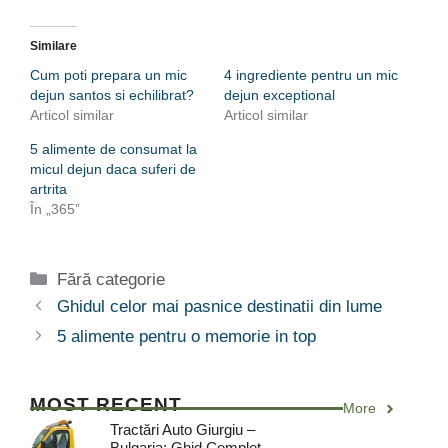
Similare
Cum poti prepara un mic
4 ingrediente pentru un mic
dejun santos si echilibrat?
dejun exceptional
Articol similar
Articol similar
5 alimente de consumat la
micul dejun daca suferi de
artrita
În „365”
Categorii
Fără categorie
Ghidul celor mai pasnice destinatii din lume
5 alimente pentru o memorie in top
MOST RECENT
More
Tractări Auto Giurgiu –
Bulgaria: Ghid Complet