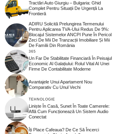
Tractări Auto Giurgiu – Bulgaria: Ghid
Complet Pentru Situații De Urgență La
Frontieră
ADIRU Solicită Prelungirea Termenului
Pentru Aplicarea TVA-Ului Redus De 9%:
Blocajul Sistemelor ANCPI Pune În Pericol
Zeci De Mii De Tranzacții Imobiliare Și Mii
De Familii Din România
365
Un Far De Stabilitate Financiară În Peisajul
Economic Al Galațiului: Rolul Vital Al Unei
Firme De Contabilitate Moderne
Avantajele Unui Apartament Nou
Comparativ Cu Unul Vechi
TEHNOLOGIE
Liniște În Casă, Sunet În Toate Camerele:
Află Cum Funcționează Un Sistem Audio
Conectat
Îți Place Cafeaua? De Ce Să Încerci