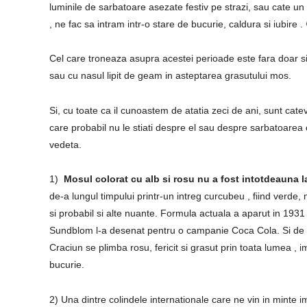
luminile de sarbatoare asezate festiv pe strazi, sau cate un
, ne fac sa intram intr-o stare de bucurie, caldura si iubire .
Cel care troneaza asupra acestei perioade este fara doar si
sau cu nasul lipit de geam in asteptarea grasutului mos.
Si, cu toate ca il cunoastem de atatia zeci de ani, sunt cate
care probabil nu le stiati despre el sau despre sarbatoarea 
vedeta.
1)
Mosul colorat cu alb si rosu nu a fost intotdeauna la
de-a lungul timpului printr-un intreg curcubeu , fiind verde,
si probabil si alte nuante. Formula actuala a aparut in 19
Sundblom l-a desenat pentru o campanie Coca Cola. Si de 
Craciun se plimba rosu, fericit si grasut prin toata lumea , i
bucurie.
2) Una dintre colindele internationale care ne vin in minte i