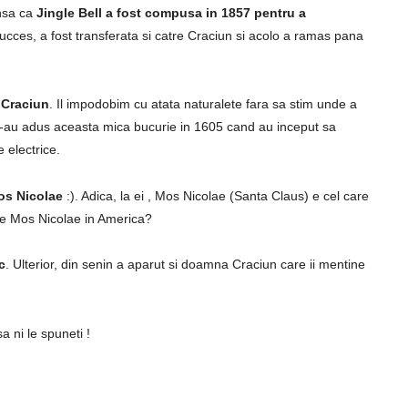
insa ca
Jingle Bell a fost compusa in 1857 pentru a
ucces, a fost transferata si catre Craciun si acolo a ramas pana
 Craciun
. Il impodobim cu atata naturalete fara sa stim unde a
e-au adus aceasta mica bucurie in 1605 cand au inceput sa
e electrice.
os Nicolae
:). Adica, la ei , Mos Nicolae (Santa Claus) e cel care
ne Mos Nicolae in America?
c
. Ulterior, din senin a aparut si doamna Craciun care ii mentine
a ni le spuneti !