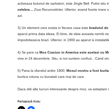
activeaza butonul de sarbatori, este Jingle Bell. Putini stiu 
celebra…
.Ziua Recunostintei. Ulterior, avand foarte mare s
azi.
3) Un element care exista in fiecare casa este
bradutul de
aparut prima data ideea. Ei bine, de data aceasta nemtii n
impodobeasca brazi. Ulterior, in 1900 au aparut si instalatiil
4) Se pare ca
Mos Craciun in America este acelasi cu M
vine in 24 decembrie. Stiu, si noi suntem confuzi…Cand vi
5) Pana la sfarsitul anilor 1800,
Mosul nostru a fost burla
burtica rotuna cu bunatati care mai de care .
Daca stiti alte lucruri interesante despre mos, va asteptam s
Partajează Asta: