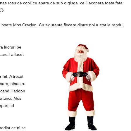
 nas rosu de copil ce apare de sub o gluga ce ii acopera toata fata
 🙂
 poate Mos Craciun. Cu siguranta fiecare dintre noi a stat la randul
va lucruri pe
care l-a facut
 fel
. A trecut
 maro, albastru
31 cand Haddon
atunci, Mos
mpartind
mediat ce ni se