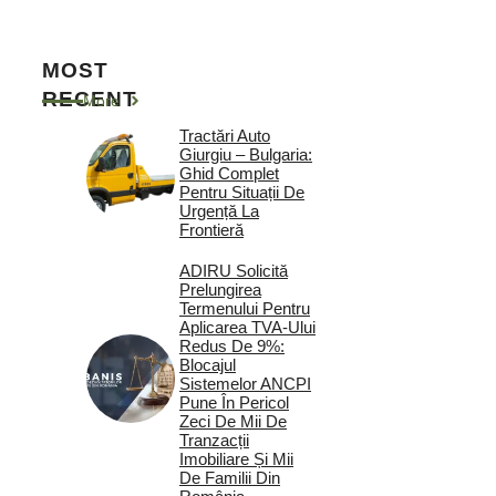
MOST
RECENT
More
Tractări Auto
Giurgiu – Bulgaria:
Ghid Complet
Pentru Situații De
Urgență La
Frontieră
ADIRU Solicită
Prelungirea
Termenului Pentru
Aplicarea TVA-Ului
Redus De 9%:
Blocajul
Sistemelor ANCPI
Pune În Pericol
Zeci De Mii De
Tranzacții
Imobiliare Și Mii
De Familii Din