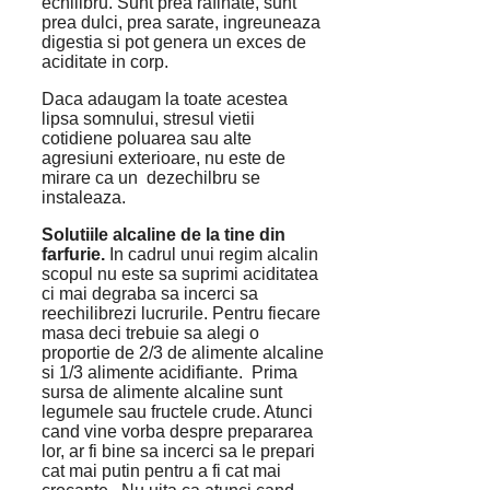
echilibru. Sunt prea rafinate, sunt
prea dulci, prea sarate, ingreuneaza
digestia si pot genera un exces de
aciditate in corp.
Daca adaugam la toate acestea
lipsa somnului, stresul vietii
cotidiene poluarea sau alte
agresiuni exterioare, nu este de
mirare ca un dezechilbru se
instaleaza.
Solutiile alcaline de la tine din
farfurie.
In cadrul unui regim alcalin
scopul nu este sa suprimi aciditatea
ci mai degraba sa incerci sa
reechilibrezi lucrurile. Pentru fiecare
masa deci trebuie sa alegi o
proportie de 2/3 de alimente alcaline
si 1/3 alimente acidifiante. Prima
sursa de alimente alcaline sunt
legumele sau fructele crude. Atunci
cand vine vorba despre prepararea
lor, ar fi bine sa incerci sa le prepari
cat mai putin pentru a fi cat mai