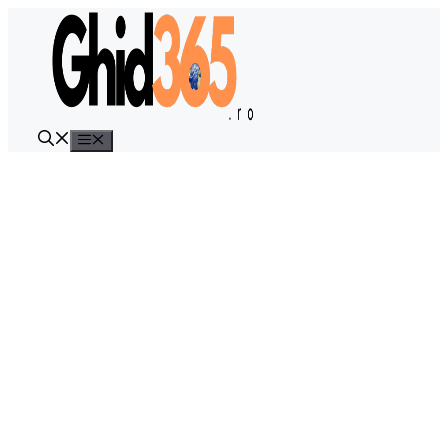
Sari
la
conținut
Meniu