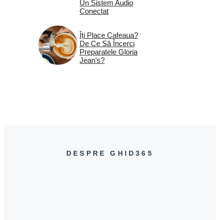
Un Sistem Audio
Conectat
Îți Place Cafeaua?
De Ce Să Încerci
Preparatele Gloria
Jean’s?
DESPRE GHID365