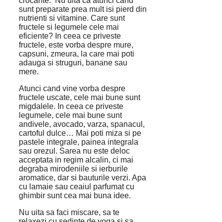
crocante. Nu uita ca atunci cand
sunt preparate prea mult isi pierd din
nutrienti si vitamine. Care sunt
fructele si legumele cele mai
eficiente? In ceea ce priveste
fructele, este vorba despre mure,
capsuni, zmeura, la care mai poti
adauga si struguri, banane sau
mere.
Atunci cand vine vorba despre
fructele uscate, cele mai bune sunt
migdalele. In ceea ce priveste
legumele, cele mai bune sunt
andivele, avocado, varza, spanacul,
cartoful dulce… Mai poti miza si pe
pastele integrale, painea integrala
sau orezul. Sarea nu este deloc
acceptata in regim alcalin, ci mai
degraba mirodeniile si ierburile
aromatice, dar si bauturile verzi. Apa
cu lamaie sau ceaiul parfumat cu
ghimbir sunt cea mai buna idee.
Nu uita sa faci miscare, sa te
relaxezi cu sedinte de yoga si sa