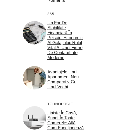
România
365
Un Far De
Stabilitate
Financiară În
Peisajul Economic
Al Galațiului: Rolul
Vital Al Unei Firme
De Contabilitate
Moderne
Avantajele Unui
Apartament Nou
Comparativ Cu
Unul Vechi
TEHNOLOGIE
Liniște În Casă,
Sunet În Toate
Camerele: Află
Cum Funcționează