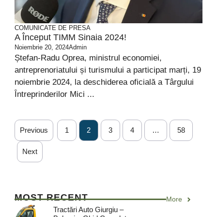
COMUNICATE DE PRESA
A Început TIMM Sinaia 2024!
Noiembrie 20, 2024
Admin
Ștefan-Radu Oprea, ministrul economiei,
antreprenoriatului și turismului a participat marți, 19
noiembrie 2024, la deschiderea oficială a Târgului
Întreprinderilor Mici ...
Previous
1
2
3
4
…
58
Next
MOST RECENT
More
Tractări Auto Giurgiu –