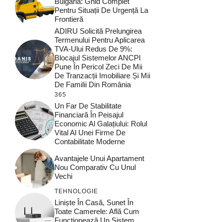
Bulgaria: Ghid Complet
Pentru Situații De Urgență La
Frontieră
ADIRU Solicită Prelungirea
Termenului Pentru Aplicarea
TVA-Ului Redus De 9%:
Blocajul Sistemelor ANCPI
Pune În Pericol Zeci De Mii
De Tranzacții Imobiliare Și Mii
De Familii Din România
365
Un Far De Stabilitate
Financiară În Peisajul
Economic Al Galațiului: Rolul
Vital Al Unei Firme De
Contabilitate Moderne
Avantajele Unui Apartament
Nou Comparativ Cu Unul
Vechi
TEHNOLOGIE
Liniște În Casă, Sunet În
Toate Camerele: Află Cum
Funcționează Un Sistem