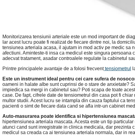
Monitorizarea tensiunii arteriale este un mod important de diagn
Iar acest lucru poate fi realizat de fiecare dintre noi, la domic
tensiunea arteriala acasa, il ajutam in mod activ pe medic sa
afectiuni. Aminteste-ti insa ca medicul este singura persoana 
adecvat tratament, asadar controalele regulate la cabinetul sau 
Printre principalele avantaje de a folosi frecvent
tensiometrul
l
Este un instrument ideal pentru cei care sufera de nosoc
oameni in halate albe sunt cuprinsi de o stare de anxietate? Sa
impiedica sa mergi in cabinetul sau? Poti scapa de toate aceste
case. De fapt, cifrele date de tensiometrul din casa pot fi chi
multor studii. Acest lucru se intampla din cauza faptului ca tens
pacienti o simt de fiecare data cand se afla intr-un cabinet med
Auto-masurarea poate identifica si hipertensiunea mascat
hipertensiunea arteriala mascata. Acesta este un tip particular
atunci cand sunt inregistrate in clinica medicala, dar prezinta 
medicul sa creada ca ai tensiunea arteriala normala, dar in rea