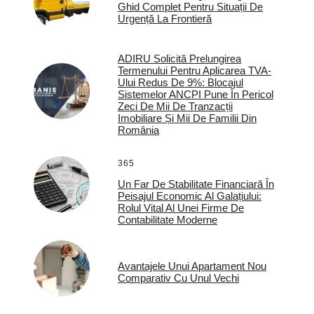
Ghid Complet Pentru Situații De
Urgență La Frontieră
ADIRU Solicită Prelungirea
Termenului Pentru Aplicarea TVA-
Ului Redus De 9%: Blocajul
Sistemelor ANCPI Pune În Pericol
Zeci De Mii De Tranzacții
Imobiliare Și Mii De Familii Din
România
365
Un Far De Stabilitate Financiară În
Peisajul Economic Al Galațiului:
Rolul Vital Al Unei Firme De
Contabilitate Moderne
Avantajele Unui Apartament Nou
Comparativ Cu Unul Vechi