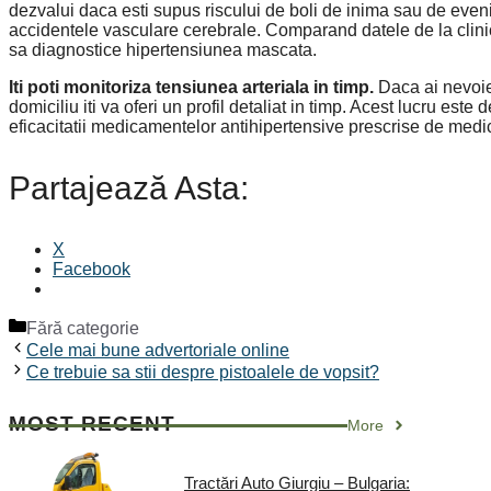
dezvalui daca esti supus riscului de boli de inima sau de even
accidentele vasculare cerebrale. Comparand datele de la clini
sa diagnostice hipertensiunea mascata.
Iti poti monitoriza tensiunea arteriala in timp.
Daca ai nevoie 
domiciliu iti va oferi un profil detaliat in timp. Acest lucru es
eficacitatii medicamentelor antihipertensive prescrise de medi
Partajează Asta:
X
Facebook
Categorii
Fără categorie
Cele mai bune advertoriale online
Ce trebuie sa stii despre pistoalele de vopsit?
MOST RECENT
More
Tractări Auto Giurgiu – Bulgaria: