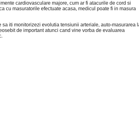
imente cardiovasculare majore, cum ar fi atacurile de cord si
ca cu masuratorile efectuate acasa, medicul poate fi in masura
sa iti monitorizezi evolutia tensiunii arteriale, auto-masurarea l
te deosebit de important atunci cand vine vorba de evaluarea
c.