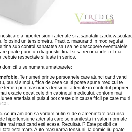
osticare a hipertensiunii arteriale si a sanatatii cardiovascular
iliu, folosind un tensiometru. Practic, masurand in mod regulat
 ne tina sub control sanatatea sau sa ne descopere eventualele
care poate pune un diagnostic final si sa recomande cel mai
trebuie respectate si luate in serios.
a domiciliu se numara urmatoarele:
omefobie.
Te numeri printre persoanele care atunci cand vand
u, pur si simplu, frica de ceea ce iti poate spune medicul te
 temeri prin masurarea tensiunii arteriale in confortul propriei
ar mai exacte decat cele din cabinetul medicului, conform mai
iunea arteriala si pulsul pot creste din cauza fricii pe care multi
ical.
a.
Acum am dori sa vorbim putin si de o amenintare ascunsa:
 de hipertensiune arteriala care se manifesta in valori normale
cifre mai mari cand esti acasa. Rezultatul? Este posibil ca
litate este mare. Auto-masurarea tensiunii la domiciliu poate