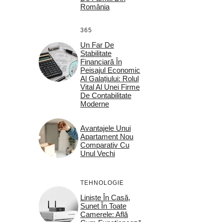
România
365
Un Far De
Stabilitate
Financiară În
Peisajul Economic
Al Galațiului: Rolul
Vital Al Unei Firme
De Contabilitate
Moderne
Avantajele Unui
Apartament Nou
Comparativ Cu
Unul Vechi
TEHNOLOGIE
Liniște În Casă,
Sunet În Toate
Camerele: Află