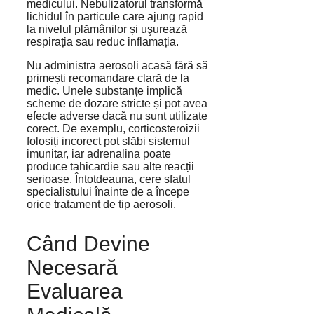
medicului. Nebulizatorul transformă
lichidul în particule care ajung rapid
la nivelul plămânilor și uşurează
respirația sau reduc inflamația.
Nu administra aerosoli acasă fără să
primești recomandare clară de la
medic. Unele substanțe implică
scheme de dozare stricte și pot avea
efecte adverse dacă nu sunt utilizate
corect. De exemplu, corticosteroizii
folosiți incorect pot slăbi sistemul
imunitar, iar adrenalina poate
produce tahicardie sau alte reacții
serioase. Întotdeauna, cere sfatul
specialistului înainte de a începe
orice tratament de tip aerosoli.
Când Devine
Necesară
Evaluarea