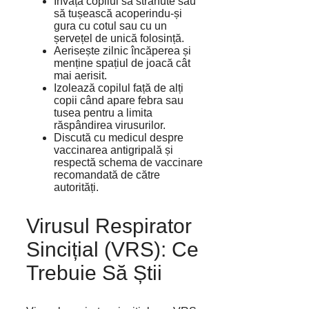
Învață copilul să strănute sau
să tușească acoperindu-și
gura cu cotul sau cu un
șervețel de unică folosință.
Aerisește zilnic încăperea și
menține spațiul de joacă cât
mai aerisit.
Izolează copilul față de alți
copii când apare febra sau
tusea pentru a limita
răspândirea virusurilor.
Discută cu medicul despre
vaccinarea antigripală și
respectă schema de vaccinare
recomandată de către
autorități.
Virusul Respirator
Sincițial (VRS): Ce
Trebuie Să Știi