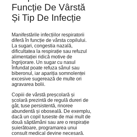
Funcție De Vârstă
Și Tip De Infecție
Manifestările infecțiilor respiratorii
diferă în funcție de vârsta copilului.
La sugari, congestia nazală,
dificultatea la respirație sau refuzul
alimentației ridică motive de
îngrijorare. Un sugar cu nasul
înfundat poate refuza sânul sau
biberonul, iar apariția somnolenței
excesive sugerează de multe ori
agravarea bolii.
Copiii de vârstă preșcolară și
școlară prezintă de regulă dureri de
gât, tuse persistentă, rinoree
abundentă și oboseală. De exemplu,
dacă un copil tuseste de mai mult de
două săptămâni sau are o respirație
șuierătoare, programarea unui
consult medical devine necesară.