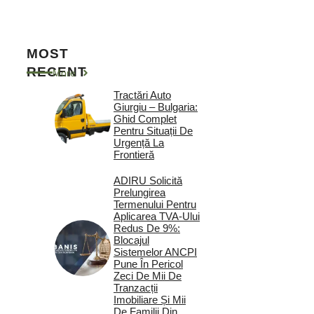
MOST
RECENT
More
Tractări Auto
Giurgiu – Bulgaria:
Ghid Complet
Pentru Situații De
Urgență La
Frontieră
ADIRU Solicită
Prelungirea
Termenului Pentru
Aplicarea TVA-Ului
Redus De 9%:
Blocajul
Sistemelor ANCPI
Pune În Pericol
Zeci De Mii De
Tranzacții
Imobiliare Și Mii
De Familii Din