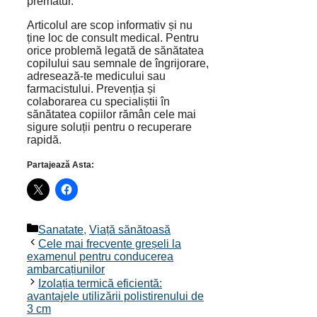
prematur.
Articolul are scop informativ și nu
ține loc de consult medical. Pentru
orice problemă legată de sănătatea
copilului sau semnale de îngrijorare,
adresează-te medicului sau
farmacistului. Prevenția și
colaborarea cu specialiștii în
sănătatea copiilor rămân cele mai
sigure soluții pentru o recuperare
rapidă.
Partajează Asta:
Categorii
Sanatate
,
Viață sănătoasă
Cele mai frecvente greșeli la
examenul pentru conducerea
ambarcațiunilor
Izolația termică eficientă:
avantajele utilizării polistirenului de
3 cm