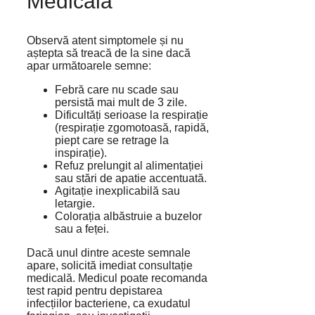
Medicală
Observă atent simptomele și nu
aștepta să treacă de la sine dacă
apar următoarele semne:
Febră care nu scade sau
persistă mai mult de 3 zile.
Dificultăți serioase la respirație
(respirație zgomotoasă, rapidă,
piept care se retrage la
inspirație).
Refuz prelungit al alimentației
sau stări de apatie accentuată.
Agitație inexplicabilă sau
letargie.
Colorația albăstruie a buzelor
sau a feței.
Dacă unul dintre aceste semnale
apare, solicită imediat consultație
medicală. Medicul poate recomanda
test rapid pentru depistarea
infecțiilor bacteriene, ca exudatul