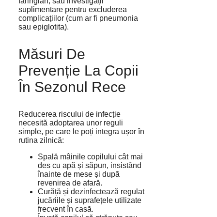
faringian, sau investigații
suplimentare pentru excluderea
complicațiilor (cum ar fi pneumonia
sau epiglotita).
Măsuri De
Prevenție La Copii
În Sezonul Rece
Reducerea riscului de infecție
necesită adoptarea unor reguli
simple, pe care le poți integra ușor în
rutina zilnică:
Spală mâinile copilului cât mai
des cu apă și săpun, insistând
înainte de mese și după
revenirea de afară.
Curăță și dezinfectează regulat
jucăriile și suprafețele utilizate
frecvent în casă.