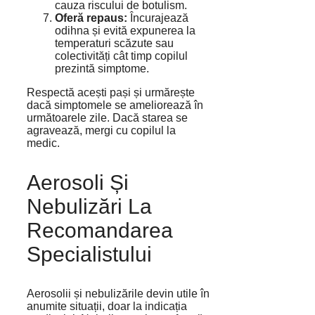
cauza riscului de botulism.
Oferă repaus:
Încurajează
odihna și evită expunerea la
temperaturi scăzute sau
colectivități cât timp copilul
prezintă simptome.
Respectă acești pași și urmărește
dacă simptomele se ameliorează în
următoarele zile. Dacă starea se
agravează, mergi cu copilul la
medic.
Aerosoli Și
Nebulizări La
Recomandarea
Specialistului
Aerosolii și nebulizările devin utile în
anumite situații, doar la indicația