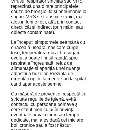
Virusul respirator sincițial sau VRS
reprezintă una dintre principalele
cauze de bronșiolită și pneumonie la
sugari. VRS se transmite rapid, mai
ales în lunile reci, atât prin contact
direct, cât și indirect (prin mâini sau
obiecte contaminate).
La început, simptomele seamănă cu
o răceală ușoară: nas care curge,
tuse, temperatură mică. La sugari,
evoluția poate fi însă rapidă spre
respirație îngreunată, refuz de
alimentație și apariția unei nuanțe
albăstrii a buzelor. Prezintă de
urgență copilul la medic sau la spital
când apar aceste semne.
Ca măsură de prevenție, respectă cu
strictețe regulile de igienă, evită
contactul cu persoane bolnave și
cere sfatul medicului în privința
eventualelor vaccinuri sau terapii
dedicate, mai ales dacă cel mic are
boli cronice sau a fost născut