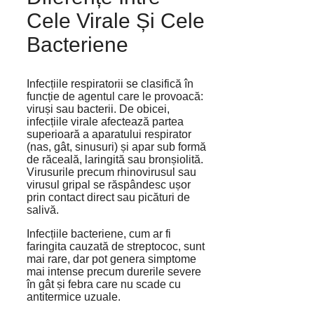
Cele Virale Și Cele
Bacteriene
Infecțiile respiratorii se clasifică în
funcție de agentul care le provoacă:
viruși sau bacterii. De obicei,
infecțiile virale afectează partea
superioară a aparatului respirator
(nas, gât, sinusuri) și apar sub formă
de răceală, laringită sau bronșiolită.
Virusurile precum rhinovirusul sau
virusul gripal se răspândesc ușor
prin contact direct sau picături de
salivă.
Infecțiile bacteriene, cum ar fi
faringita cauzată de streptococ, sunt
mai rare, dar pot genera simptome
mai intense precum durerile severe
în gât și febra care nu scade cu
antitermice uzuale.