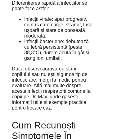
Diferențierea rapidă a infecțiilor se
poate face astfel:
Infecții virale: apar progresiv,
cu nas care curge, strănut, tuse
ușoară și stare de oboseală
moderată.
Infecții bacteriene: debutează
cu febră persistentă (peste
38,3°C), durere acută în gât și
ganglioni umflați.
Dacă observi agravarea stării
copilului sau nu ești sigur ce tip de
infecție are, mergi la medic pentru
evaluare. Află mai multe despre
aceste infecții respiratorii comune la
copii pe Dr. Max, unde găsești
informații utile și exemple practice
pentru fiecare caz.
Cum Recunoști
Simptomele În