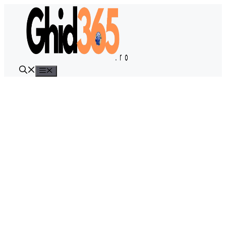
Sari
la
conținut
Meniu