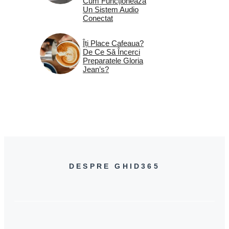
Cum Funcționează
Un Sistem Audio
Conectat
Îți Place Cafeaua?
De Ce Să Încerci
Preparatele Gloria
Jean’s?
DESPRE GHID365