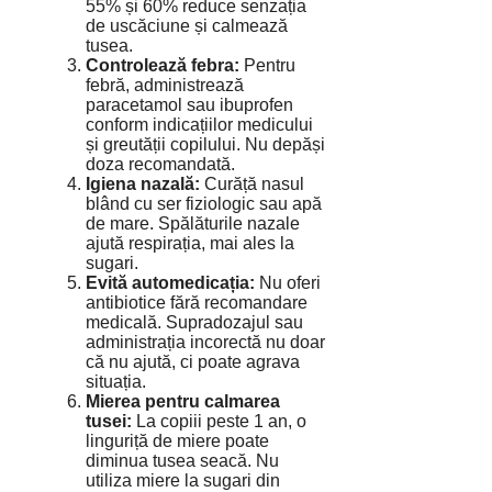
55% și 60% reduce senzația
de uscăciune și calmează
tusea.
Controlează febra:
Pentru
febră, administrează
paracetamol sau ibuprofen
conform indicațiilor medicului
și greutății copilului. Nu depăși
doza recomandată.
Igiena nazală:
Curăță nasul
blând cu ser fiziologic sau apă
de mare. Spălăturile nazale
ajută respirația, mai ales la
sugari.
Evită automedicația:
Nu oferi
antibiotice fără recomandare
medicală. Supradozajul sau
administrația incorectă nu doar
că nu ajută, ci poate agrava
situația.
Mierea pentru calmarea
tusei:
La copiii peste 1 an, o
linguriță de miere poate
diminua tusea seacă. Nu
utiliza miere la sugari din