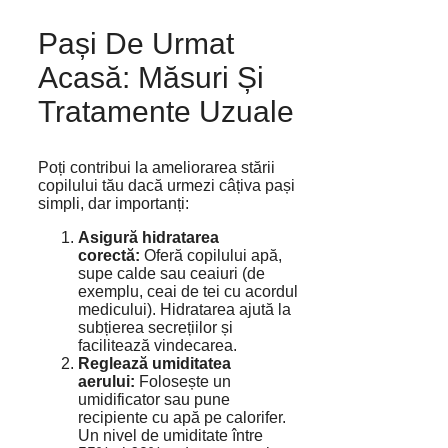
Pași De Urmat
Acasă: Măsuri Și
Tratamente Uzuale
Poți contribui la ameliorarea stării
copilului tău dacă urmezi câțiva pași
simpli, dar importanți:
Asigură hidratarea
corectă:
Oferă copilului apă,
supe calde sau ceaiuri (de
exemplu, ceai de tei cu acordul
medicului). Hidratarea ajută la
subțierea secrețiilor și
facilitează vindecarea.
Reglează umiditatea
aerului:
Folosește un
umidificator sau pune
recipiente cu apă pe calorifer.
Un nivel de umiditate între