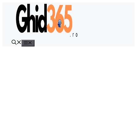
Sari
la
conținut
Meniu