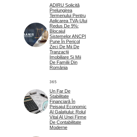
ADIRU Solicită
Prelungirea
Termenului Pentru
Aplicarea TVA-Ului
Redus De 9%:
Blocajul
Sistemelor ANCPI
Pune În Pericol
Zeci De Mii De
Tranzacții
Imobiliare Și Mii
De Familii Din
România
365
Un Far De
Stabilitate
Financiară În
Peisajul Economic
Al Galațiului: Rolul
Vital Al Unei Firme
De Contabilitate
Moderne