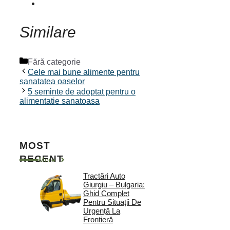
Similare
Categorii
Fără categorie
Cele mai bune alimente pentru
sanatatea oaselor
5 seminte de adoptat pentru o
alimentatie sanatoasa
MOST
RECENT
More
Tractări Auto
Giurgiu – Bulgaria:
Ghid Complet
Pentru Situații De
Urgență La
Frontieră