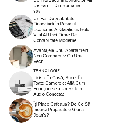
De Familii Din România
365
Un Far De Stabilitate
Financiară În Peisajul
Economic Al Galațiului: Rolul
Vital Al Unei Firme De
Contabilitate Moderne
Avantajele Unui Apartament
Nou Comparativ Cu Unul
Vechi
TEHNOLOGIE
Liniște În Casă, Sunet În
Toate Camerele: Află Cum
Funcționează Un Sistem
Audio Conectat
Îți Place Cafeaua? De Ce Să
Încerci Preparatele Gloria
Jean’s?