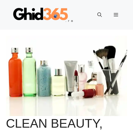
Sari
la
Meniu
conținut
CLEAN BEAUTY,