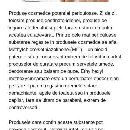
Produse cosmetice potential periculoase. Zi de zi,
folosim produse destinate igienei, produse de
ingriire ale tenului si pielii fara sa stim ce contin
acestea cu adevarat. Printre cele mai periculoase
substante regasite in produsele cosmetice se afla
Methylchloroisothiazolinone (MIT) – un biocid
puternic si un conservant extrem de folosit in cadrul
produselor de curatare precum servetele umede,
deodorante sau balsam de buze. Ethylhexyl
methoxycinnamate este un perturbator endocrinian
pe care il putem regasi in cremele solare,
demachiante, apele de toaleta sau in produsele
capilar, fara sa uitam de parabeni, extrem de
controversati.
Produsele care contin aceste substante pot
provoca cancerul, alergii si iritatii sau sa ne