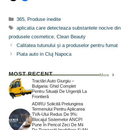
Categorii
365
,
Produse inedite
Etichete
aplicatia care detecteaza substantele nocive din
produsele cosmetice
,
Clean Beauty
Calitatea tutunului și a produselor pentru fumat
Piata auto in Cluj Napoca
MOST RECENT
More
Tractări Auto Giurgiu –
Bulgaria: Ghid Complet
Pentru Situații De Urgență La
Frontieră
ADIRU Solicită Prelungirea
Termenului Pentru Aplicarea
TVA-Ului Redus De 9%:
Blocajul Sistemelor ANCPI
Pune În Pericol Zeci De Mii
De Tranzacții Imobiliare Și Mii