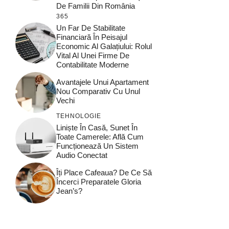
De Familii Din România
365
Un Far De Stabilitate
Financiară În Peisajul
Economic Al Galațiului: Rolul
Vital Al Unei Firme De
Contabilitate Moderne
Avantajele Unui Apartament
Nou Comparativ Cu Unul
Vechi
TEHNOLOGIE
Liniște În Casă, Sunet În
Toate Camerele: Află Cum
Funcționează Un Sistem
Audio Conectat
Îți Place Cafeaua? De Ce Să
Încerci Preparatele Gloria
Jean’s?