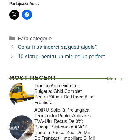
Partajează Asta:
Categorii
Fără categorie
Ce ar fi sa incerci sa gusti algele?
10 sfaturi pentru un mic dejun perfect
MOST RECENT
More
Tractări Auto Giurgiu –
Bulgaria: Ghid Complet
Pentru Situații De Urgență La
Frontieră
ADIRU Solicită Prelungirea
Termenului Pentru Aplicarea
TVA-Ului Redus De 9%:
Blocajul Sistemelor ANCPI
Pune În Pericol Zeci De Mii
De Tranzacții Imobiliare Și Mii