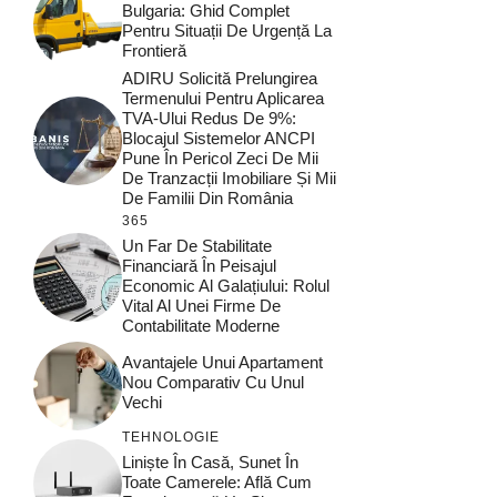
Bulgaria: Ghid Complet
Pentru Situații De Urgență La
Frontieră
ADIRU Solicită Prelungirea
Termenului Pentru Aplicarea
TVA-Ului Redus De 9%:
Blocajul Sistemelor ANCPI
Pune În Pericol Zeci De Mii
De Tranzacții Imobiliare Și Mii
De Familii Din România
365
Un Far De Stabilitate
Financiară În Peisajul
Economic Al Galațiului: Rolul
Vital Al Unei Firme De
Contabilitate Moderne
Avantajele Unui Apartament
Nou Comparativ Cu Unul
Vechi
TEHNOLOGIE
Liniște În Casă, Sunet În
Toate Camerele: Află Cum