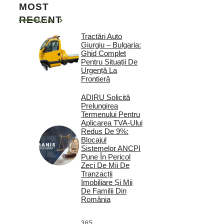
MOST
RECENT
More
Tractări Auto
Giurgiu – Bulgaria:
Ghid Complet
Pentru Situații De
Urgență La
Frontieră
ADIRU Solicită
Prelungirea
Termenului Pentru
Aplicarea TVA-Ului
Redus De 9%:
Blocajul
Sistemelor ANCPI
Pune În Pericol
Zeci De Mii De
Tranzacții
Imobiliare Și Mii
De Familii Din
România
365