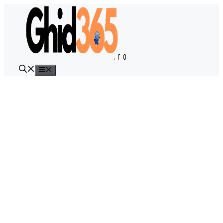
Sari
la
conținut
Meniu