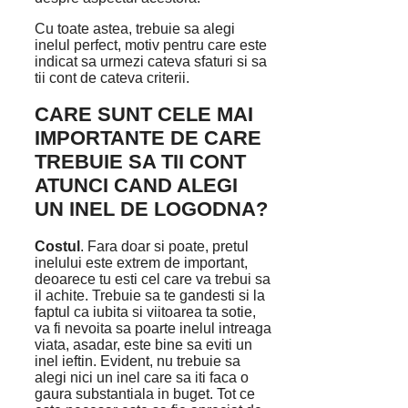
Cu toate astea, trebuie sa alegi
inelul perfect, motiv pentru care este
indicat sa urmezi cateva sfaturi si sa
tii cont de cateva criterii.
CARE SUNT CELE MAI
IMPORTANTE DE CARE
TREBUIE SA TII CONT
ATUNCI CAND ALEGI
UN INEL DE LOGODNA?
Costul
. Fara doar si poate, pretul
inelului este extrem de important,
deoarece tu esti cel care va trebui sa
il achite. Trebuie sa te gandesti si la
faptul ca iubita si viitoarea ta sotie,
va fi nevoita sa poarte inelul intreaga
viata, asadar, este bine sa eviti un
inel ieftin. Evident, nu trebuie sa
alegi nici un inel care sa iti faca o
gaura substantiala in buget. Tot ce