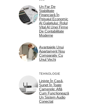
Un Far De
Stabilitate
Financiară În
Peisajul Economic
Al Galațiului: Rolul
Vital Al Unei Firme
De Contabilitate
Moderne
Avantajele Unui
Apartament Nou
Comparativ Cu
Unul Vechi
TEHNOLOGIE
Liniște În Casă,
Sunet În Toate
Camerele: Află
Cum Funcționează
Un Sistem Audio
Conectat