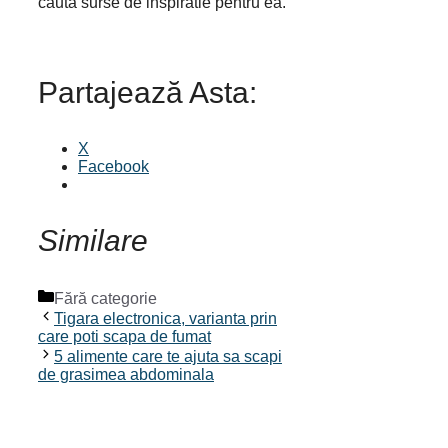
cauta surse de inspiratie pentru ea.
Partajează Asta:
X
Facebook
Similare
Categorii
Fără categorie
Tigara electronica, varianta prin
care poti scapa de fumat
5 alimente care te ajuta sa scapi
de grasimea abdominala