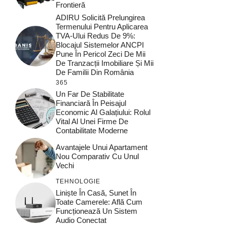
Frontieră
ADIRU Solicită Prelungirea
Termenului Pentru Aplicarea
TVA-Ului Redus De 9%:
Blocajul Sistemelor ANCPI
Pune În Pericol Zeci De Mii
De Tranzacții Imobiliare Și Mii
De Familii Din România
365
Un Far De Stabilitate
Financiară În Peisajul
Economic Al Galațiului: Rolul
Vital Al Unei Firme De
Contabilitate Moderne
Avantajele Unui Apartament
Nou Comparativ Cu Unul
Vechi
TEHNOLOGIE
Liniște În Casă, Sunet În
Toate Camerele: Află Cum
Funcționează Un Sistem
Audio Conectat