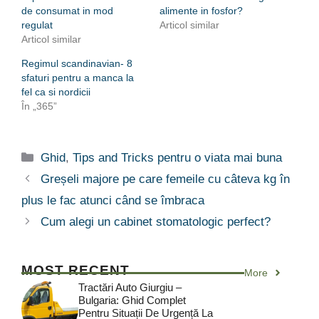
de consumat in mod
alimente in fosfor?
regulat
Articol similar
Articol similar
Regimul scandinavian- 8
sfaturi pentru a manca la
fel ca si nordicii
În „365”
Categorii
Ghid
,
Tips and Tricks pentru o viata mai buna
Greșeli majore pe care femeile cu câteva kg în
plus le fac atunci când se îmbraca
Cum alegi un cabinet stomatologic perfect?
MOST RECENT
More
Tractări Auto Giurgiu –
Bulgaria: Ghid Complet
Pentru Situații De Urgență La