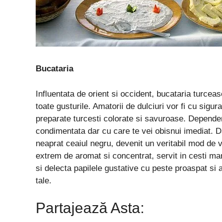
Bucataria
Influentata de orient si occident, bucataria turcea
toate gusturile. Amatorii de dulciuri vor fi cu sig
preparate turcesti colorate si savuroase. Dependen
condimentata dar cu care te vei obisnui imediat. D
neaprat ceaiul negru, devenit un veritabil mod de v
extrem de aromat si concentrat, servit in cesti mari
si delecta papilele gustative cu peste proaspat si a
tale.
Partajează Asta: