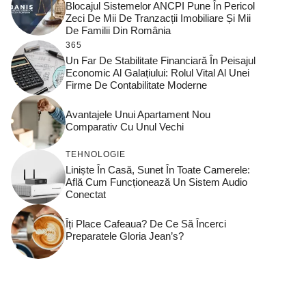
Blocajul Sistemelor ANCPI Pune În Pericol
Zeci De Mii De Tranzacții Imobiliare Și Mii
De Familii Din România
365
Un Far De Stabilitate Financiară În Peisajul
Economic Al Galațiului: Rolul Vital Al Unei
Firme De Contabilitate Moderne
Avantajele Unui Apartament Nou
Comparativ Cu Unul Vechi
TEHNOLOGIE
Liniște În Casă, Sunet În Toate Camerele:
Află Cum Funcționează Un Sistem Audio
Conectat
Îți Place Cafeaua? De Ce Să Încerci
Preparatele Gloria Jean’s?