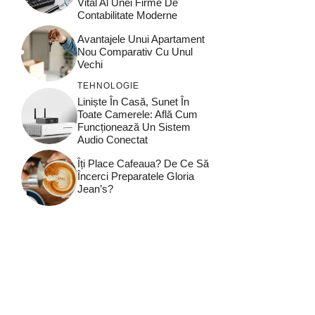
Vital Al Unei Firme De
Contabilitate Moderne
Avantajele Unui Apartament
Nou Comparativ Cu Unul
Vechi
TEHNOLOGIE
Liniște În Casă, Sunet În
Toate Camerele: Află Cum
Funcționează Un Sistem
Audio Conectat
Îți Place Cafeaua? De Ce Să
Încerci Preparatele Gloria
Jean’s?