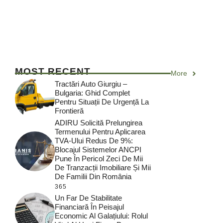
MOST RECENT
More
Tractări Auto Giurgiu –
Bulgaria: Ghid Complet
Pentru Situații De Urgență La
Frontieră
ADIRU Solicită Prelungirea
Termenului Pentru Aplicarea
TVA-Ului Redus De 9%:
Blocajul Sistemelor ANCPI
Pune În Pericol Zeci De Mii
De Tranzacții Imobiliare Și Mii
De Familii Din România
365
Un Far De Stabilitate
Financiară În Peisajul
Economic Al Galațiului: Rolul