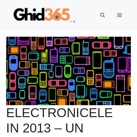
Sari
la
Meniu
conținut
ELECTRONICELE
IN 2013 – UN