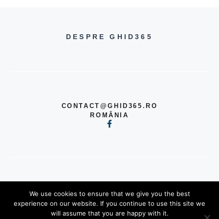
DESPRE GHID365
CONTACT@GHID365.RO
ROMÂNIA
© 2026 TOATE DREPTURILE
We use cookies to ensure that we give you the best
REZERVATE
experience on our website. If you continue to use this site we
POLITICĂ DE CONFIDENȚIALITATE
will assume that you are happy with it.
TERMENI ȘI CONDIȚII