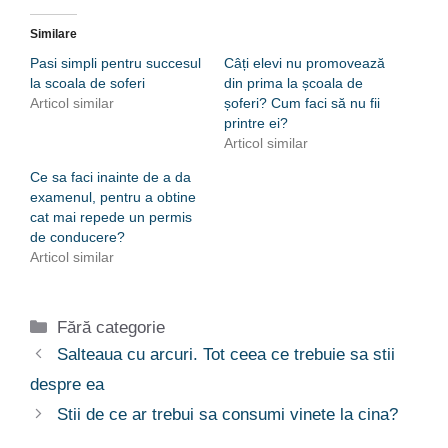
Similare
Pasi simpli pentru succesul
Câți elevi nu promovează
la scoala de soferi
din prima la școala de
Articol similar
șoferi? Cum faci să nu fii
printre ei?
Articol similar
Ce sa faci inainte de a da
examenul, pentru a obtine
cat mai repede un permis
de conducere?
Articol similar
Categorii
Fără categorie
Salteaua cu arcuri. Tot ceea ce trebuie sa stii
despre ea
Stii de ce ar trebui sa consumi vinete la cina?