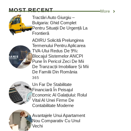
MOST RECENT
More
Tractări Auto Giurgiu –
Bulgaria: Ghid Complet
Pentru Situații De Urgență La
Frontieră
ADIRU Solicită Prelungirea
Termenului Pentru Aplicarea
TVA-Ului Redus De 9%:
Blocajul Sistemelor ANCPI
Pune În Pericol Zeci De Mii
De Tranzacții Imobiliare Și Mii
De Familii Din România
365
Un Far De Stabilitate
Financiară În Peisajul
Economic Al Galațiului: Rolul
Vital Al Unei Firme De
Contabilitate Moderne
Avantajele Unui Apartament
Nou Comparativ Cu Unul
Vechi