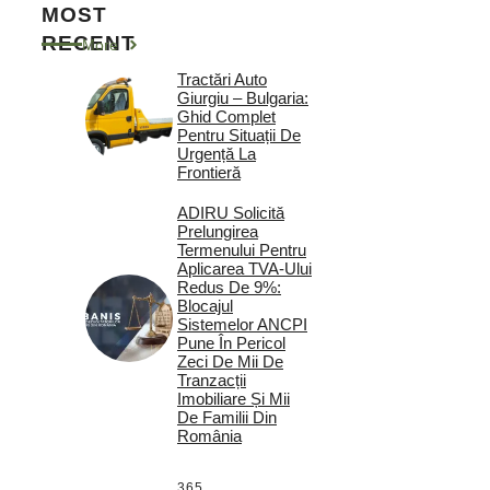
MOST
RECENT
More
Tractări Auto
Giurgiu – Bulgaria:
Ghid Complet
Pentru Situații De
Urgență La
Frontieră
ADIRU Solicită
Prelungirea
Termenului Pentru
Aplicarea TVA-Ului
Redus De 9%:
Blocajul
Sistemelor ANCPI
Pune În Pericol
Zeci De Mii De
Tranzacții
Imobiliare Și Mii
De Familii Din
România
365