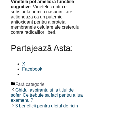
Vinetele pot ameliora functiile
cognitive.
Vinetele contin o
substanta numita nasunin care
actioneaza ca un puternic
antioxidant pentru a proteja
membranele celulare ale creierului
contra radicalilor liberi.
Partajează Asta:
X
Facebook
Categorii
Fără categorie
Ghidul aspirantului la titlul de
sofer. Ce trebuie sa faci pentru a lua
examenul?
3 beneficii pentru uleiul de ricin