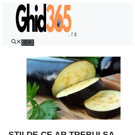
Sari
la
conținut
Meniu
STII DE CE AR TREBUI SA