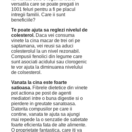
versatila care se poate pregati in
1001 feluri pentru a fi pe placul
intregii familii. Care ii sunt
beneficiile?
Te poate ajuta sa reglezi nivelul de
colesterol.
Daca vei consuma
vinete la cina macar de trei ori pe
saptamana, vei reusi sa aduci
colesterolul la un nivel rezonabil.
Compusii fenolici din legume care
sunt asociati acidului sau clorogenic
te vor ajuta la diminuarea nivelului
de colsesterol.
Vanata la cina este foarte
satioasa.
Fibrele dietetice din vinete
pot actiona pe post de agenti
mediatori intre o buna digestie si o
pierdere in greutate sanatoasa.
Datorita compusilor pe care ii
contine, vanata te ajuta sa ajungi
mai repede la o senzatie de satietate
foarte eficienta fata de alte alimente.
O proprietate fantastica, care iti va