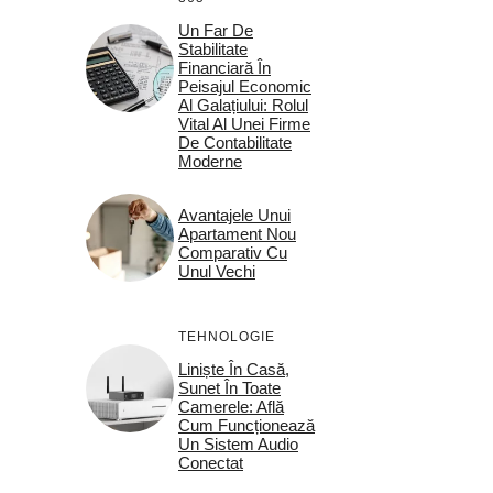
Un Far De
Stabilitate
Financiară În
Peisajul Economic
Al Galațiului: Rolul
Vital Al Unei Firme
De Contabilitate
Moderne
Avantajele Unui
Apartament Nou
Comparativ Cu
Unul Vechi
TEHNOLOGIE
Liniște În Casă,
Sunet În Toate
Camerele: Află
Cum Funcționează
Un Sistem Audio
Conectat