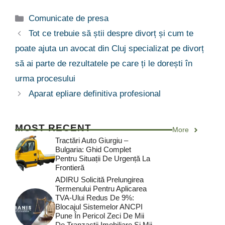
Categorii
Comunicate de presa
Tot ce trebuie să știi despre divorț și cum te
poate ajuta un avocat din Cluj specializat pe divorț
să ai parte de rezultatele pe care ți le dorești în
urma procesului
Aparat epliare definitiva profesional
MOST RECENT
More
Tractări Auto Giurgiu –
Bulgaria: Ghid Complet
Pentru Situații De Urgență La
Frontieră
ADIRU Solicită Prelungirea
Termenului Pentru Aplicarea
TVA-Ului Redus De 9%:
Blocajul Sistemelor ANCPI
Pune În Pericol Zeci De Mii
De Tranzacții Imobiliare Și Mii