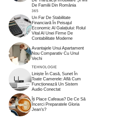
De Familii Din România
365
Un Far De Stabilitate
Financiară În Peisajul
Economic Al Galațiului: Rolul
Vital Al Unei Firme De
Contabilitate Moderne
Avantajele Unui Apartament
Nou Comparativ Cu Unul
Vechi
TEHNOLOGIE
Liniște În Casă, Sunet În
Toate Camerele: Află Cum
Funcționează Un Sistem
Audio Conectat
Îți Place Cafeaua? De Ce Să
Încerci Preparatele Gloria
Jean’s?