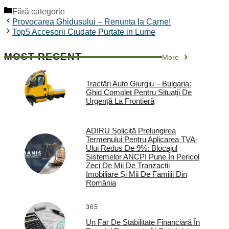
Categorii
Fără categorie
Provocarea Ghidusului – Renunta la Carne!
Top5 Accesorii Ciudate Purtate in Lume
MOST RECENT
More
Tractări Auto Giurgiu – Bulgaria:
Ghid Complet Pentru Situații De
Urgență La Frontieră
ADIRU Solicită Prelungirea
Termenului Pentru Aplicarea TVA-
Ului Redus De 9%: Blocajul
Sistemelor ANCPI Pune În Pericol
Zeci De Mii De Tranzacții
Imobiliare Și Mii De Familii Din
România
365
Un Far De Stabilitate Financiară În