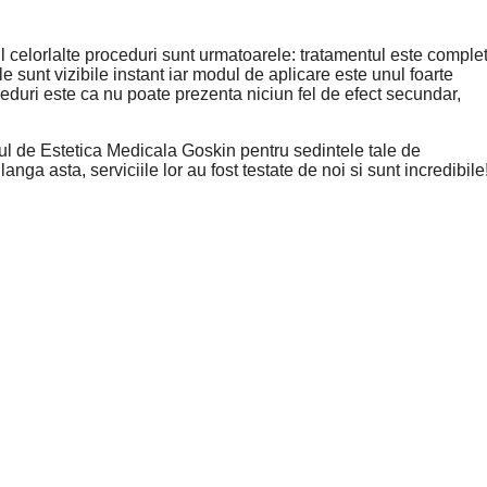
 celorlalte proceduri sunt urmatoarele: tratamentul este comple
le sunt vizibile instant iar modul de aplicare este unul foarte
duri este ca nu poate prezenta niciun fel de efect secundar,
utul de Estetica Medicala Goskin pentru sedintele tale de
nga asta, serviciile lor au fost testate de noi si sunt incredibile