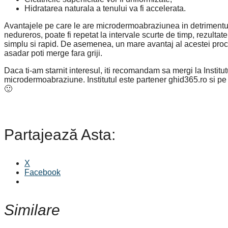
Hidratarea naturala a tenului va fi accelerata.
Avantajele pe care le are microdermoabraziunea in detrimentul
nedureros, poate fi repetat la intervale scurte de timp, rezultate
simplu si rapid. De asemenea, un mare avantaj al acestei proce
asadar poti merge fara griji.
Daca ti-am starnit interesul, iti recomandam sa mergi la Instit
microdermoabraziune. Institutul este partener ghid365.ro si pe la
🙂
Partajează Asta:
X
Facebook
Similare