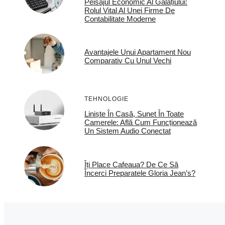
Peisajul Economic Al Galațiului:
Rolul Vital Al Unei Firme De
Contabilitate Moderne
Avantajele Unui Apartament Nou
Comparativ Cu Unul Vechi
TEHNOLOGIE
Liniște În Casă, Sunet În Toate
Camerele: Află Cum Funcționează
Un Sistem Audio Conectat
Îți Place Cafeaua? De Ce Să
Încerci Preparatele Gloria Jean’s?