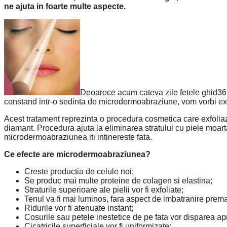
ne ajuta in foarte multe aspecte.
Deoarece acum cateva zile fetele ghid36
constand intr-o sedinta de microdermoabraziune, vom vorbi e
Acest tratament reprezinta o procedura cosmetica care exfolia
diamant. Procedura ajuta la eliminarea stratului cu piele moarta
microdermoabraziunea iti intinereste fata.
Ce efecte are microdermoabraziunea?
Creste productia de celule noi;
Se produc mai multe proteine de colagen si elastina;
Straturile superioare ale pielii vor fi exfoliate;
Tenul va fi mai luminos, fara aspect de imbatranire prema
Ridurile vor fi atenuate instant;
Cosurile sau petele inestetice de pe fata vor disparea a
Cicatricile superficiale vor fi uniformizate;