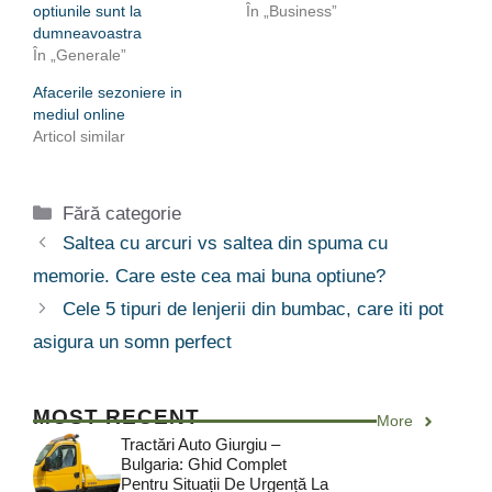
optiunile sunt la
În „Business”
dumneavoastra
În „Generale”
Afacerile sezoniere in
mediul online
Articol similar
Categorii
Fără categorie
Saltea cu arcuri vs saltea din spuma cu
memorie. Care este cea mai buna optiune?
Cele 5 tipuri de lenjerii din bumbac, care iti pot
asigura un somn perfect
MOST RECENT
More
Tractări Auto Giurgiu –
Bulgaria: Ghid Complet
Pentru Situații De Urgență La