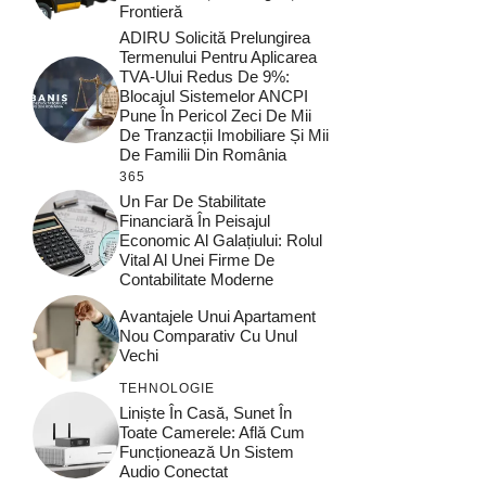
Frontieră
ADIRU Solicită Prelungirea
Termenului Pentru Aplicarea
TVA-Ului Redus De 9%:
Blocajul Sistemelor ANCPI
Pune În Pericol Zeci De Mii
De Tranzacții Imobiliare Și Mii
De Familii Din România
365
Un Far De Stabilitate
Financiară În Peisajul
Economic Al Galațiului: Rolul
Vital Al Unei Firme De
Contabilitate Moderne
Avantajele Unui Apartament
Nou Comparativ Cu Unul
Vechi
TEHNOLOGIE
Liniște În Casă, Sunet În
Toate Camerele: Află Cum
Funcționează Un Sistem
Audio Conectat