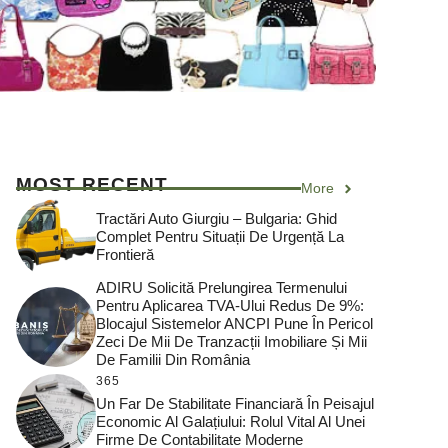
MOST RECENT
More
Tractări Auto Giurgiu – Bulgaria: Ghid
Complet Pentru Situații De Urgență La
Frontieră
ADIRU Solicită Prelungirea Termenului
Pentru Aplicarea TVA-Ului Redus De 9%:
Blocajul Sistemelor ANCPI Pune În Pericol
Zeci De Mii De Tranzacții Imobiliare Și Mii
De Familii Din România
365
Un Far De Stabilitate Financiară În Peisajul
Economic Al Galațiului: Rolul Vital Al Unei
Firme De Contabilitate Moderne