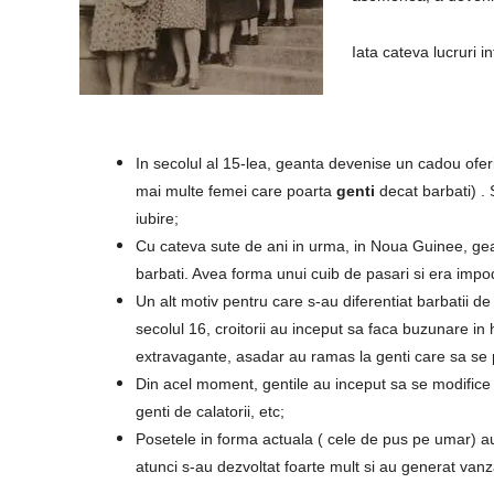
Iata cateva lucruri in
In secolul al 15-lea, geanta devenise un cadou oferi
mai multe femei care poarta
genti
decat barbati) .
iubire;
Cu cateva sute de ani in urma, in Noua Guinee, gean
barbati. Avea forma unui cuib de pasari si era impod
Un alt motiv pentru care s-au diferentiat barbatii de
secolul 16, croitorii au inceput sa faca buzunare in 
extravagante, asadar au ramas la genti care sa se p
Din acel moment, gentile au inceput sa se modifice d
genti de calatorii, etc;
Posetele in forma actuala ( cele de pus pe umar) au 
atunci s-au dezvoltat foarte mult si au generat vanz