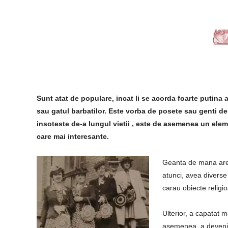
Sunt atat de populare, incat li se acorda foarte putina 
sau
gatul barbatilor. Este vorba de posete sau genti d
insoteste de-a lungul vietii , este de asemenea un elem
care mai interesante.
Geanta de mana are 
atunci, avea diverse 
carau obiecte religi
Ulterior, a capatat m
asemenea, a devenit 