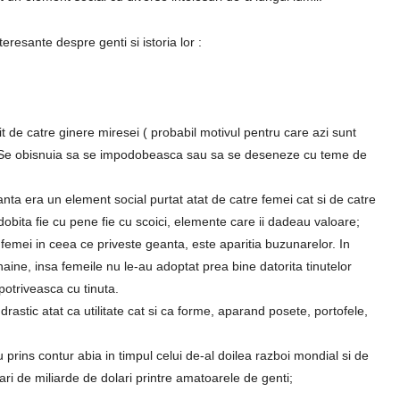
teresante despre genti si istoria lor :
t de catre ginere miresei ( probabil motivul pentru care azi sunt
 Se obisnuia sa se impodobeasca sau sa se deseneze cu teme de
ta era un element social purtat atat de catre femei cat si de catre
obita fie cu pene fie cu scoici, elemente care ii dadeau valoare;
 femei in ceea ce priveste geanta, este aparitia buzunarelor. In
haine, insa femeile nu le-au adoptat prea bine datorita tinutelor
otriveasca cu tinuta.
rastic atat ca utilitate cat si ca forme, aparand posete, portofele,
prins contur abia in timpul celui de-al doilea razboi mondial si de
ari de miliarde de dolari printre amatoarele de genti;