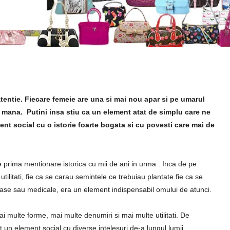
atentie. Fiecare femeie are una si mai nou apar si pe umarul
e mana. Putini insa stiu ca un element atat de simplu care ne
ent social cu o istorie foarte bogata si cu povesti care mai de
prima mentionare istorica cu mii de ani in urma . Inca de pe
utilitati, fie ca se carau semintele ce trebuiau plantate fie ca se
oase sau medicale, era un element indispensabil omului de atunci.
ai multe forme, mai multe denumiri si mai multe utilitati. De
un element social cu diverse intelesuri de-a lungul lumii.