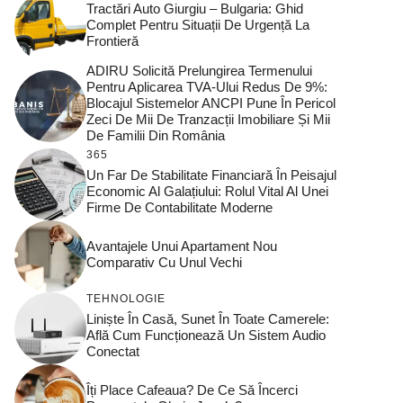
Tractări Auto Giurgiu – Bulgaria: Ghid
Complet Pentru Situații De Urgență La
Frontieră
ADIRU Solicită Prelungirea Termenului
Pentru Aplicarea TVA-Ului Redus De 9%:
Blocajul Sistemelor ANCPI Pune În Pericol
Zeci De Mii De Tranzacții Imobiliare Și Mii
De Familii Din România
365
Un Far De Stabilitate Financiară În Peisajul
Economic Al Galațiului: Rolul Vital Al Unei
Firme De Contabilitate Moderne
Avantajele Unui Apartament Nou
Comparativ Cu Unul Vechi
TEHNOLOGIE
Liniște În Casă, Sunet În Toate Camerele:
Află Cum Funcționează Un Sistem Audio
Conectat
Îți Place Cafeaua? De Ce Să Încerci