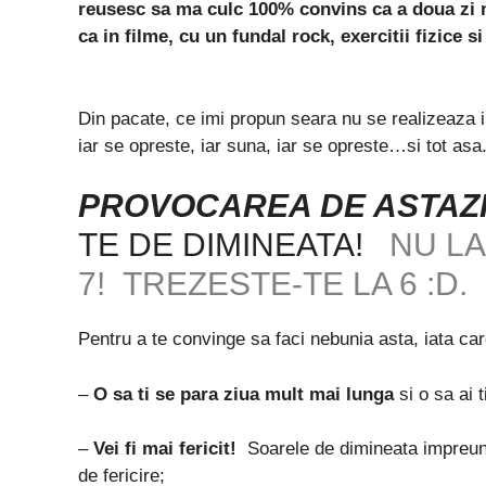
reusesc sa ma culc 100% convins ca a doua zi ma
ca in filme, cu un fundal rock, exercitii fizice 
Din pacate, ce imi propun seara nu se realizeaza in
iar se opreste, iar suna, iar se opreste…si tot asa
PROVOCAREA DE ASTAZI
TE DE DIMINEATA!
NU LA 
7! TREZESTE-TE LA 6 :D.
Pentru a te convinge sa faci nebunia asta, iata care
–
O sa ti se para ziua mult mai lunga
si o sa ai t
–
Vei fi mai fericit!
Soarele de dimineata impreuna
de fericire;