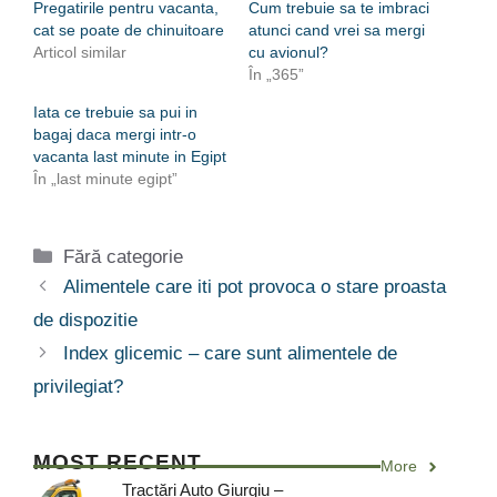
Pregatirile pentru vacanta,
Cum trebuie sa te imbraci
cat se poate de chinuitoare
atunci cand vrei sa mergi
Articol similar
cu avionul?
În „365”
Iata ce trebuie sa pui in
bagaj daca mergi intr-o
vacanta last minute in Egipt
În „last minute egipt”
Categorii
Fără categorie
Alimentele care iti pot provoca o stare proasta
de dispozitie
Index glicemic – care sunt alimentele de
privilegiat?
MOST RECENT
More
Tractări Auto Giurgiu –