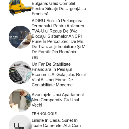
Bulgaria: Ghid Complet
Pentru Situații De Urgență La
Frontieră
ADIRU Solicită Prelungirea
Termenului Pentru Aplicarea
TVA-Ului Redus De 9%:
Blocajul Sistemelor ANCPI
Pune În Pericol Zeci De Mii
De Tranzacții Imobiliare Și Mii
De Familii Din România
365
Un Far De Stabilitate
Financiară În Peisajul
Economic Al Galațiului: Rolul
Vital Al Unei Firme De
Contabilitate Moderne
Avantajele Unui Apartament
Nou Comparativ Cu Unul
Vechi
TEHNOLOGIE
Liniște În Casă, Sunet În
Toate Camerele: Află Cum