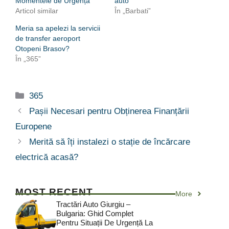
Momentele de Urgență
auto
Articol similar
În „Barbati”
Meria sa apelezi la servicii
de transfer aeroport
Otopeni Brasov?
În „365”
Categorii
365
Pașii Necesari pentru Obținerea Finanțării
Europene
Merită să îți instalezi o stație de încărcare
electrică acasă?
MOST RECENT
More
Tractări Auto Giurgiu –
Bulgaria: Ghid Complet
Pentru Situații De Urgență La