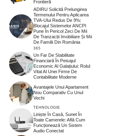
Frontieră
ADIRU Solicită Prelungirea
Termenului Pentru Aplicarea
TVA-Ului Redus De 9%:
Blocajul Sistemelor ANCPI
Pune În Pericol Zeci De Mii
De Tranzacții Imobiliare Și Mii
De Familii Din România
365
Un Far De Stabilitate
Financiară În Peisajul
Economic Al Galațiului: Rolul
Vital Al Unei Firme De
Contabilitate Moderne
Avantajele Unui Apartament
Nou Comparativ Cu Unul
Vechi
TEHNOLOGIE
Liniște În Casă, Sunet În
Toate Camerele: Află Cum
Funcționează Un Sistem
Audio Conectat