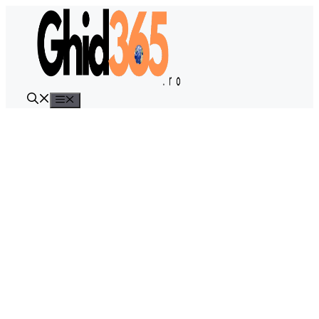
Sari
la
conținut
Meniu