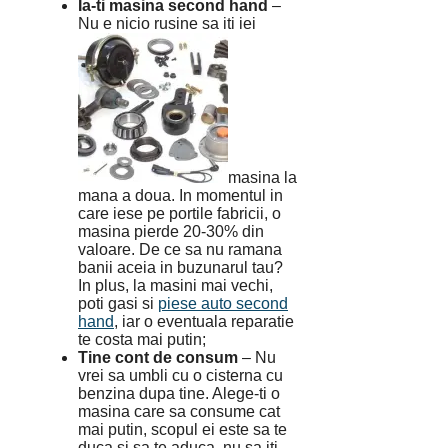
Ia-ti masina second hand
–
Nu e nicio rusine sa iti iei
masina la
mana a doua. In momentul in
care iese pe portile fabricii, o
masina pierde 20-30% din
valoare. De ce sa nu ramana
banii aceia in buzunarul tau?
In plus, la masini mai vechi,
poti gasi si
piese auto second
hand
, iar o eventuala reparatie
te costa mai putin;
Tine cont de consum
– Nu
vrei sa umbli cu o cisterna cu
benzina dupa tine. Alege-ti o
masina care sa consume cat
mai putin, scopul ei este sa te
duca si sa te aduca, nu sa iti