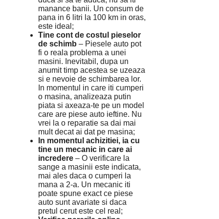
manance banii. Un consum de
pana in 6 litri la 100 km in oras,
este ideal;
Tine cont de costul pieselor
de schimb
– Piesele auto pot
fi o reala problema a unei
masini. Inevitabil, dupa un
anumit timp acestea se uzeaza
si e nevoie de schimbarea lor.
In momentul in care iti cumperi
o masina, analizeaza putin
piata si axeaza-te pe un model
care are piese auto ieftine. Nu
vrei la o reparatie sa dai mai
mult decat ai dat pe masina;
In momentul achizitiei, ia cu
tine un mecanic in care ai
incredere
– O verificare la
sange a masinii este indicata,
mai ales daca o cumperi la
mana a 2-a. Un mecanic iti
poate spune exact ce piese
auto sunt avariate si daca
pretul cerut este cel real;