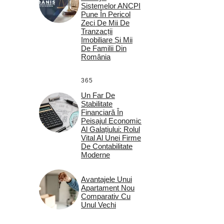
Sistemelor ANCPI
Pune În Pericol
Zeci De Mii De
Tranzacții
Imobiliare Și Mii
De Familii Din
România
365
Un Far De
Stabilitate
Financiară În
Peisajul Economic
Al Galațiului: Rolul
Vital Al Unei Firme
De Contabilitate
Moderne
Avantajele Unui
Apartament Nou
Comparativ Cu
Unul Vechi