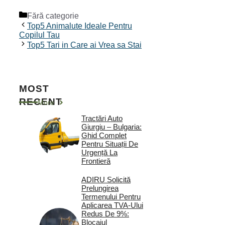
Categorii
Fără categorie
Top5 Animalute Ideale Pentru
Copilul Tau
Top5 Tari in Care ai Vrea sa Stai
MOST
RECENT
More
Tractări Auto
Giurgiu – Bulgaria:
Ghid Complet
Pentru Situații De
Urgență La
Frontieră
ADIRU Solicită
Prelungirea
Termenului Pentru
Aplicarea TVA-Ului
Redus De 9%:
Blocajul