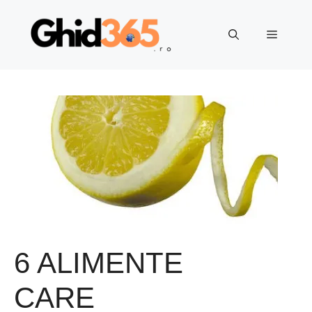
Sari
la
Meniu
conținut
6 ALIMENTE
CARE