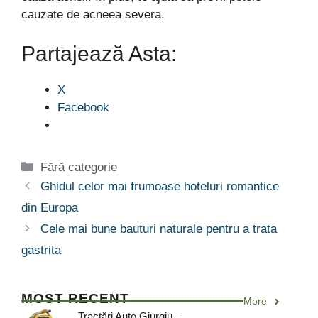
cauzate de acneea severa.
Partajează Asta:
X
Facebook
Categorii
Fără categorie
Ghidul celor mai frumoase hoteluri romantice
din Europa
Cele mai bune bauturi naturale pentru a trata
gastrita
MOST RECENT
More
Tractări Auto Giurgiu –