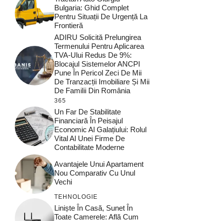
Bulgaria: Ghid Complet
Pentru Situații De Urgență La
Frontieră
ADIRU Solicită Prelungirea
Termenului Pentru Aplicarea
TVA-Ului Redus De 9%:
Blocajul Sistemelor ANCPI
Pune În Pericol Zeci De Mii
De Tranzacții Imobiliare Și Mii
De Familii Din România
365
Un Far De Stabilitate
Financiară În Peisajul
Economic Al Galațiului: Rolul
Vital Al Unei Firme De
Contabilitate Moderne
Avantajele Unui Apartament
Nou Comparativ Cu Unul
Vechi
TEHNOLOGIE
Liniște În Casă, Sunet În
Toate Camerele: Află Cum