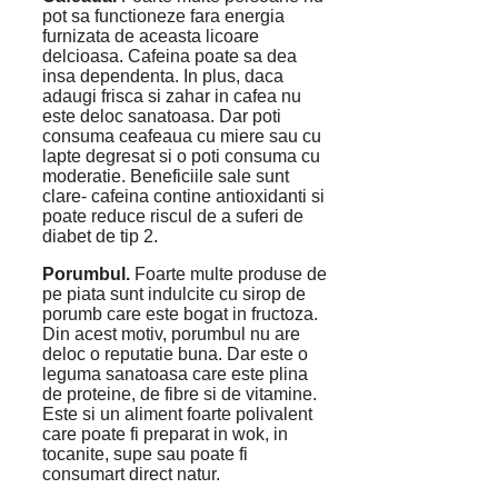
pot sa functioneze fara energia
furnizata de aceasta licoare
delcioasa. Cafeina poate sa dea
insa dependenta. In plus, daca
adaugi frisca si zahar in cafea nu
este deloc sanatoasa. Dar poti
consuma ceafeaua cu miere sau cu
lapte degresat si o poti consuma cu
moderatie. Beneficiile sale sunt
clare- cafeina contine antioxidanti si
poate reduce riscul de a suferi de
diabet de tip 2.
Porumbul.
Foarte multe produse de
pe piata sunt indulcite cu sirop de
porumb care este bogat in fructoza.
Din acest motiv, porumbul nu are
deloc o reputatie buna. Dar este o
leguma sanatoasa care este plina
de proteine, de fibre si de vitamine.
Este si un aliment foarte polivalent
care poate fi preparat in wok, in
tocanite, supe sau poate fi
consumart direct natur.