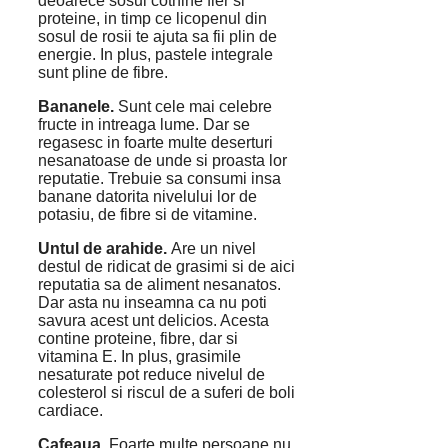
deoarece sosul cotnine fier si
proteine, in timp ce licopenul din
sosul de rosii te ajuta sa fii plin de
energie. In plus, pastele integrale
sunt pline de fibre.
Bananele.
Sunt cele mai celebre
fructe in intreaga lume. Dar se
regasesc in foarte multe deserturi
nesanatoase de unde si proasta lor
reputatie. Trebuie sa consumi insa
banane datorita nivelului lor de
potasiu, de fibre si de vitamine.
Untul de arahide.
Are un nivel
destul de ridicat de grasimi si de aici
reputatia sa de aliment nesanatos.
Dar asta nu inseamna ca nu poti
savura acest unt delicios. Acesta
contine proteine, fibre, dar si
vitamina E. In plus, grasimile
nesaturate pot reduce nivelul de
colesterol si riscul de a suferi de boli
cardiace.
Cafeaua.
Foarte multe persoane nu