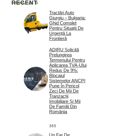
RECENT
More
Tractări Auto
Giurgiu – Bulgaria:
Ghid Complet
Pentru Situații De
Urgență La
Frontieră
ADIRU Solicită
Prelungirea
Termenului Pentru
Aplicarea TVA-Ului
Redus De 9%:
Blocajul
Sistemelor ANCPI
Pune În Pericol
Zeci De Mii De
Tranzacții
Imobiliare Și Mii
De Familii Din
România
365
Un Far De