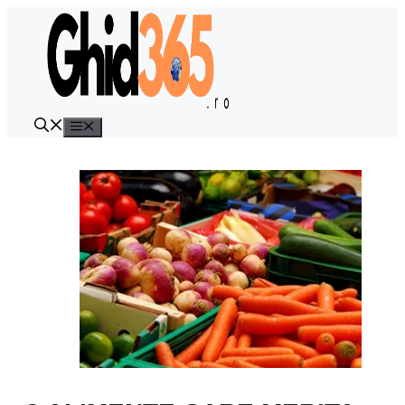
Sari
la
conținut
Meniu