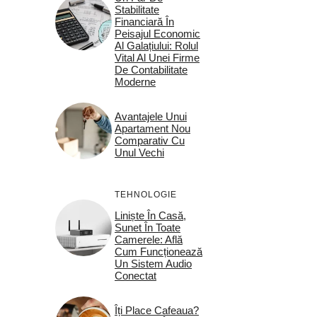
Stabilitate
Financiară În
Peisajul Economic
Al Galațiului: Rolul
Vital Al Unei Firme
De Contabilitate
Moderne
Avantajele Unui
Apartament Nou
Comparativ Cu
Unul Vechi
TEHNOLOGIE
Liniște În Casă,
Sunet În Toate
Camerele: Află
Cum Funcționează
Un Sistem Audio
Conectat
Îți Place Cafeaua?