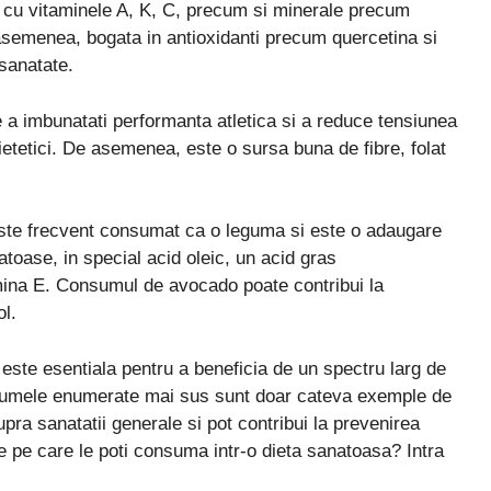
ta cu vitaminele A, K, C, precum si minerale precum
 asemenea, bogata in antioxidanti precum quercetina si
sanatate.
 a imbunatati performanta atletica si a reduce tensiunea
 dietetici. De asemenea, este o sursa buna de fibre, folat
este frecvent consumat ca o leguma si este o adaugare
atoase, in special acid oleic, un acid gras
amina E. Consumul de avocado poate contribui la
ol.
a este esentiala pentru a beneficia de un spectru larg de
Legumele enumerate mai sus sunt doar cateva exemple de
pra sanatatii generale si pot contribui la prevenirea
e pe care le poti consuma intr-o dieta sanatoasa? Intra