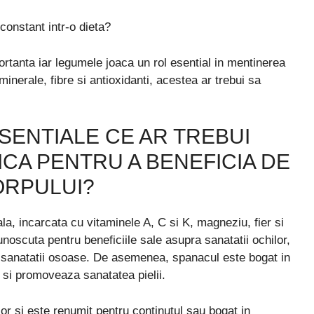
constant intr-o dieta?
rtanta iar legumele joaca un rol esential in mentinerea
minerale, fibre si antioxidanti, acestea ar trebui sa
ENTIALE CE AR TREBUI
NICA PENTRU A BENEFICIA DE
ORPULUI?
la, incarcata cu vitaminele A, C si K, magneziu, fier si
oscuta pentru beneficiile sale asupra sanatatii ochilor,
ea sanatatii osoase. De asemenea, spanacul este bogat in
v si promoveaza sanatatea pielii.
or si este renumit pentru continutul sau bogat in