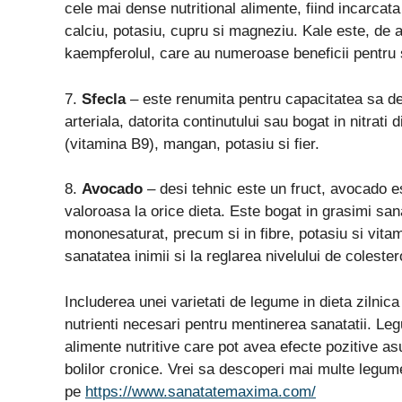
cele mai dense nutritional alimente, fiind incarca
calciu, potasiu, cupru si magneziu. Kale este, de
kaempferolul, care au numeroase beneficii pentru 
7.
Sfecla
– este renumita pentru capacitatea sa de
arteriala, datorita continutului sau bogat in nitrati
(vitamina B9), mangan, potasiu si fier.
8.
Avocado
– desi tehnic este un fruct, avocado 
valoroasa la orice dieta. Este bogat in grasimi san
mononesaturat, precum si in fibre, potasiu si vit
sanatatea inimii si la reglarea nivelului de colester
Includerea unei varietati de legume in dieta zilnic
nutrienti necesari pentru mentinerea sanatatii. 
alimente nutritive care pot avea efecte pozitive asu
bolilor cronice. Vrei sa descoperi mai multe legum
pe
https://www.sanatatemaxima.com/