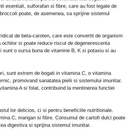
ti esentiali, sulforafan si fibre, care au fost legate de
broccoli poate, de asemenea, sa sprijine sistemul
 ridicat de beta-caroten, care este convertit de organism
a ochilor si poate reduce riscul de degenerescenta
sunt o sursa buna de vitamine B, K si potasiu si au
lori, sunt extrem de bogati in vitamina C, o vitamina
ernic, promovand sanatatea pielii si sistemului imunitar.
amina A si folat, contribuind la mentinerea functiei
ul lor delicios, ci si pentru beneficiile nutritionale.
amina C, mangan si fibre. Consumul de cartofi dulci poate
tea digestiva si sprijina sistemul imunitar.