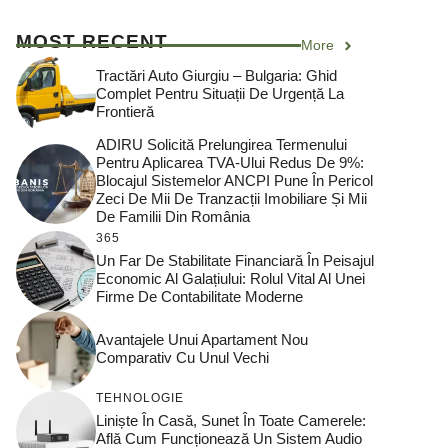
MOST RECENT
More
Tractări Auto Giurgiu – Bulgaria: Ghid
Complet Pentru Situații De Urgență La
Frontieră
ADIRU Solicită Prelungirea Termenului
Pentru Aplicarea TVA-Ului Redus De 9%:
Blocajul Sistemelor ANCPI Pune În Pericol
Zeci De Mii De Tranzacții Imobiliare Și Mii
De Familii Din România
365
Un Far De Stabilitate Financiară În Peisajul
Economic Al Galațiului: Rolul Vital Al Unei
Firme De Contabilitate Moderne
Avantajele Unui Apartament Nou
Comparativ Cu Unul Vechi
TEHNOLOGIE
Liniște În Casă, Sunet În Toate Camerele:
Află Cum Funcționează Un Sistem Audio