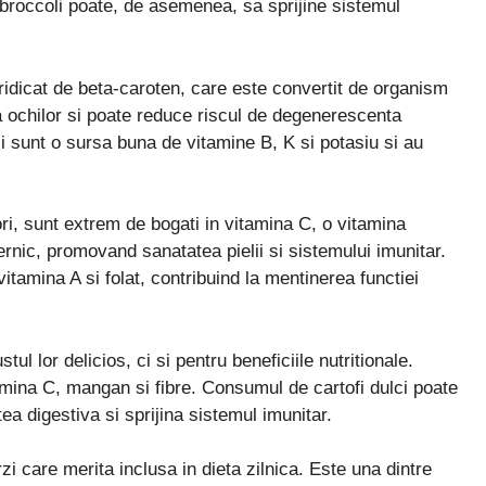
broccoli poate, de asemenea, sa sprijine sistemul
 ridicat de beta-caroten, care este convertit de organism
a ochilor si poate reduce riscul de degenerescenta
sunt o sursa buna de vitamine B, K si potasiu si au
lori, sunt extrem de bogati in vitamina C, o vitamina
ernic, promovand sanatatea pielii si sistemului imunitar.
amina A si folat, contribuind la mentinerea functiei
ul lor delicios, ci si pentru beneficiile nutritionale.
amina C, mangan si fibre. Consumul de cartofi dulci poate
tea digestiva si sprijina sistemul imunitar.
i care merita inclusa in dieta zilnica. Este una dintre