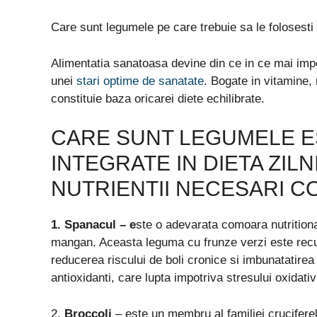
Care sunt legumele pe care trebuie sa le folosesti 
Alimentatia sanatoasa devine din ce in ce mai impo
unei
stari optime de sanatate
. Bogate in vitamine, 
constituie baza oricarei diete echilibrate.
CARE SUNT LEGUMELE ES
INTEGRATE IN DIETA ZIL
NUTRIENTII NECESARI C
1. Spanacul –
e
ste o adevarata comoara nutritiona
mangan. Aceasta leguma cu frunze verzi este recun
reducerea riscului de boli cronice si imbunatatir
antioxidanti, care lupta impotriva stresului oxidati
2.
Broccoli
– este un membru al familiei cruciferel