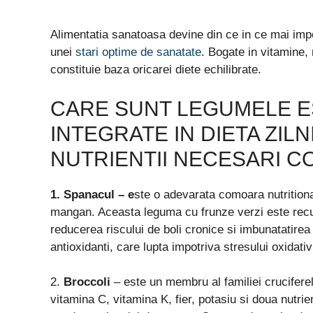
Alimentatia sanatoasa devine din ce in ce mai impo
unei
stari optime de sanatate
. Bogate in vitamine, 
constituie baza oricarei diete echilibrate.
CARE SUNT LEGUMELE ES
INTEGRATE IN DIETA ZIL
NUTRIENTII NECESARI C
1. Spanacul –
e
ste o adevarata comoara nutritiona
mangan. Aceasta leguma cu frunze verzi este recun
reducerea riscului de boli cronice si imbunatatir
antioxidanti, care lupta impotriva stresului oxidati
2.
Broccoli
– este un membru al familiei cruciferel
vitamina C, vitamina K, fier, potasiu si doua nutrien