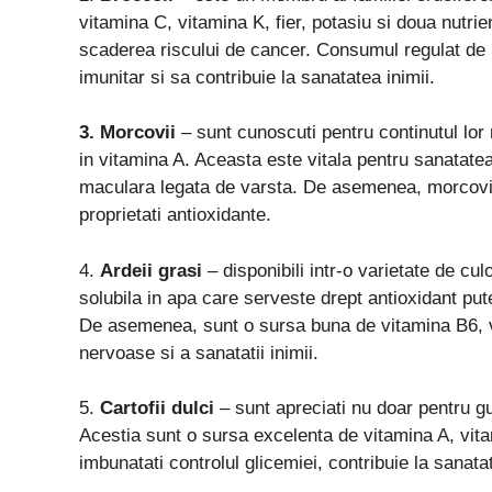
vitamina C, vitamina K, fier, potasiu si doua nutrien
scaderea riscului de cancer. Consumul regulat de 
imunitar si sa contribuie la sanatatea inimii.
3. Morcovii
– sunt cunoscuti pentru continutul lor
in vitamina A. Aceasta este vitala pentru sanatate
maculara legata de varsta. De asemenea, morcovii 
proprietati antioxidante.
4.
Ardeii
g
rasi
– disponibili intr-o varietate de cu
solubila in apa care serveste drept antioxidant put
De asemenea, sunt o sursa buna de vitamina B6, vit
nervoase si a sanatatii inimii.
5.
Cartofii
d
ulci
– sunt apreciati nu doar pentru gust
Acestia sunt o sursa excelenta de vitamina A, vit
imbunatati controlul glicemiei, contribuie la sanata