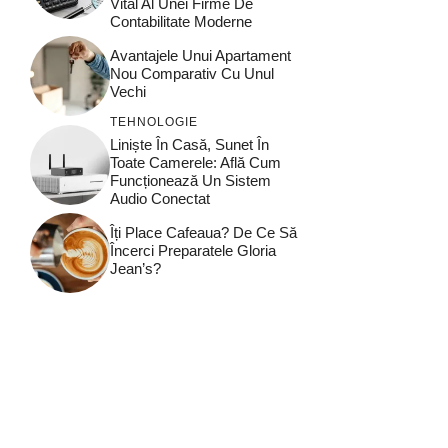
Vital Al Unei Firme De
Contabilitate Moderne
Avantajele Unui Apartament
Nou Comparativ Cu Unul
Vechi
TEHNOLOGIE
Liniște În Casă, Sunet În
Toate Camerele: Află Cum
Funcționează Un Sistem
Audio Conectat
Îți Place Cafeaua? De Ce Să
Încerci Preparatele Gloria
Jean’s?