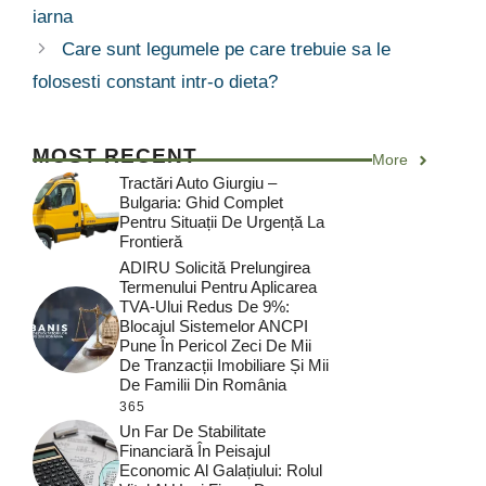
iarna
Care sunt legumele pe care trebuie sa le
folosesti constant intr-o dieta?
MOST RECENT
More
Tractări Auto Giurgiu –
Bulgaria: Ghid Complet
Pentru Situații De Urgență La
Frontieră
ADIRU Solicită Prelungirea
Termenului Pentru Aplicarea
TVA-Ului Redus De 9%:
Blocajul Sistemelor ANCPI
Pune În Pericol Zeci De Mii
De Tranzacții Imobiliare Și Mii
De Familii Din România
365
Un Far De Stabilitate
Financiară În Peisajul
Economic Al Galațiului: Rolul