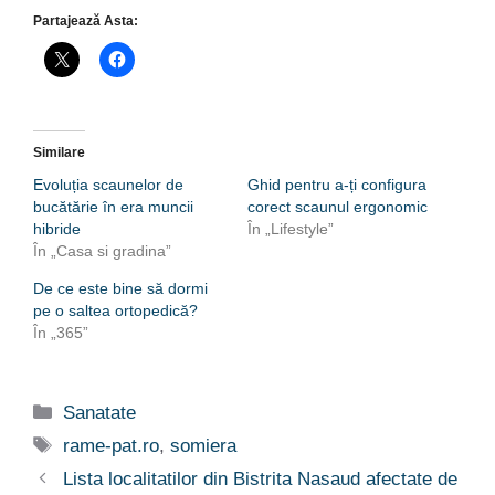
Partajează Asta:
Similare
Evoluția scaunelor de
Ghid pentru a-ți configura
bucătărie în era muncii
corect scaunul ergonomic
hibride
În „Lifestyle”
În „Casa si gradina”
De ce este bine să dormi
pe o saltea ortopedică?
În „365”
Categorii
Sanatate
Etichete
rame-pat.ro
,
somiera
Lista localitatilor din Bistrita Nasaud afectate de