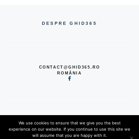
DESPRE GHID365
CONTACT@GHID365.RO
ROMÂNIA
© 2026 TOATE DREPTURILE
We use cookies to ensure that we give you the best
REZERVATE
experience on our website. If you continue to use this site we
POLITICĂ DE CONFIDENȚIALITATE
will assume that you are happy with it.
TERMENI ȘI CONDIȚII