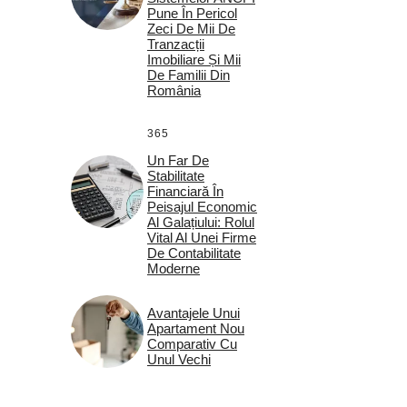
Pune În Pericol
Zeci De Mii De
Tranzacții
Imobiliare Și Mii
De Familii Din
România
365
Un Far De
Stabilitate
Financiară În
Peisajul Economic
Al Galațiului: Rolul
Vital Al Unei Firme
De Contabilitate
Moderne
Avantajele Unui
Apartament Nou
Comparativ Cu
Unul Vechi