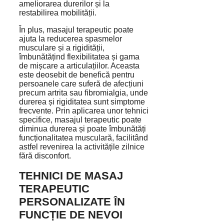
ameliorarea durerilor și la
restabilirea mobilității.
În plus, masajul terapeutic poate
ajuta la reducerea spasmelor
musculare și a rigidității,
îmbunătățind flexibilitatea și gama
de mișcare a articulațiilor. Aceasta
este deosebit de benefică pentru
persoanele care suferă de afecțiuni
precum artrita sau fibromialgia, unde
durerea și rigiditatea sunt simptome
frecvente. Prin aplicarea unor tehnici
specifice, masajul terapeutic poate
diminua durerea și poate îmbunătăți
funcționalitatea musculară, facilitând
astfel revenirea la activitățile zilnice
fără disconfort.
TEHNICI DE MASAJ
TERAPEUTIC
PERSONALIZATE ÎN
FUNCȚIE DE NEVOI