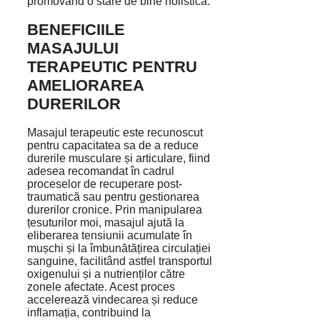
promovând o stare de bine holistică.
BENEFICIILE
MASAJULUI
TERAPEUTIC PENTRU
AMELIORAREA
DURERILOR
Masajul terapeutic este recunoscut
pentru capacitatea sa de a reduce
durerile musculare și articulare, fiind
adesea recomandat în cadrul
proceselor de recuperare post-
traumatică sau pentru gestionarea
durerilor cronice. Prin manipularea
țesuturilor moi, masajul ajută la
eliberarea tensiunii acumulate în
mușchi și la îmbunătățirea circulației
sanguine, facilitând astfel transportul
oxigenului și a nutrienților către
zonele afectate. Acest proces
accelerează vindecarea și reduce
inflamația, contribuind la