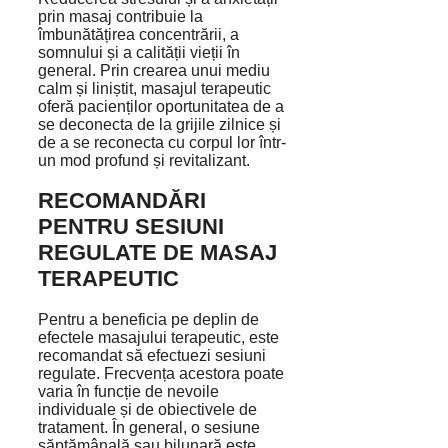
prin masaj contribuie la
îmbunătățirea concentrării, a
somnului și a calității vieții în
general. Prin crearea unui mediu
calm și liniștit, masajul terapeutic
oferă pacienților oportunitatea de a
se deconecta de la grijile zilnice și
de a se reconecta cu corpul lor într-
un mod profund și revitalizant.
RECOMANDĂRI
PENTRU SESIUNI
REGULATE DE MASAJ
TERAPEUTIC
Pentru a beneficia pe deplin de
efectele masajului terapeutic, este
recomandat să efectuezi sesiuni
regulate. Frecvența acestora poate
varia în funcție de nevoile
individuale și de obiectivele de
tratament. În general, o sesiune
săptămânală sau bilunară este