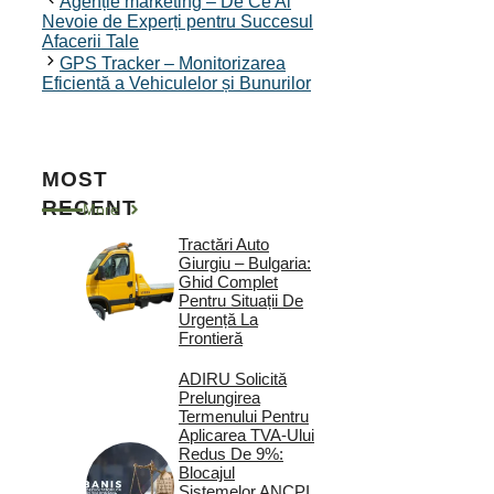
Agenție marketing – De Ce Ai
Nevoie de Experți pentru Succesul
Afacerii Tale
GPS Tracker – Monitorizarea
Eficientă a Vehiculelor și Bunurilor
MOST
RECENT
More
Tractări Auto
Giurgiu – Bulgaria:
Ghid Complet
Pentru Situații De
Urgență La
Frontieră
ADIRU Solicită
Prelungirea
Termenului Pentru
Aplicarea TVA-Ului
Redus De 9%:
Blocajul
Sistemelor ANCPI