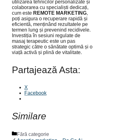
utilizarea tehnicilor personalizate și
colaborarea cu specialiști dedicați,
cum este
REMOTE MARKETING
,
poți asigura o recuperare rapidă și
eficientă, menținând rezultatele pe
termen lung și prevenind recidivele.
Investiția în sesiuni regulate de
masaj terapeutic este un pas
strategic către o sănătate optimă și o
viață activă și plină de vitalitate.
Partajează Asta:
X
Facebook
Similare
Categorii
Fără categorie