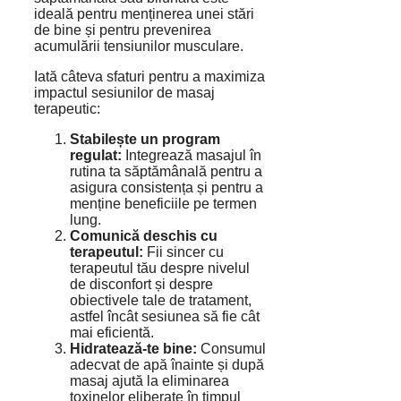
ideală pentru menținerea unei stări
de bine și pentru prevenirea
acumulării tensiunilor musculare.
Iată câteva sfaturi pentru a maximiza
impactul sesiunilor de masaj
terapeutic:
Stabilește un program
regulat:
Integrează masajul în
rutina ta săptămânală pentru a
asigura consistența și pentru a
menține beneficiile pe termen
lung.
Comunică deschis cu
terapeutul:
Fii sincer cu
terapeutul tău despre nivelul
de disconfort și despre
obiectivele tale de tratament,
astfel încât sesiunea să fie cât
mai eficientă.
Hidratează-te bine:
Consumul
adecvat de apă înainte și după
masaj ajută la eliminarea
toxinelor eliberate în timpul