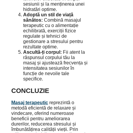
sesiunii și la menținerea unei
hidratări optime.
Adoptă un stil de viață
sănătos:
Combină masajul
terapeutic cu o alimentație
echilibrată, exerciții fizice
regulate și tehnici de
gestionare a stresului pentru
rezultate optime.
Ascultă-ți corpul:
Fii atent la
răspunsul corpului tău la
masaj și ajustează frecvența și
intensitatea sesiunilor în
funcție de nevoile tale
specifice.
CONCLUZIE
Masaj terapeutic
reprezintă o
metodă eficientă de relaxare și
vindecare, oferind numeroase
beneficii pentru ameliorarea
durerilor, reducerea stresului și
îmbunătățirea calității vieții. Prin