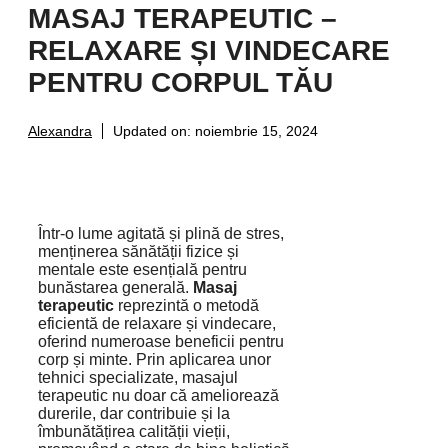
MASAJ TERAPEUTIC –
RELAXARE ȘI VINDECARE
PENTRU CORPUL TĂU
Alexandra
Updated on:
noiembrie 15, 2024
Într-o lume agitată și plină de stres,
menținerea sănătății fizice și
mentale este esențială pentru
bunăstarea generală.
Masaj
terapeutic
reprezintă o metodă
eficientă de relaxare și vindecare,
oferind numeroase beneficii pentru
corp și minte. Prin aplicarea unor
tehnici specializate, masajul
terapeutic nu doar că ameliorează
durerile, dar contribuie și la
îmbunătățirea calității vieții,