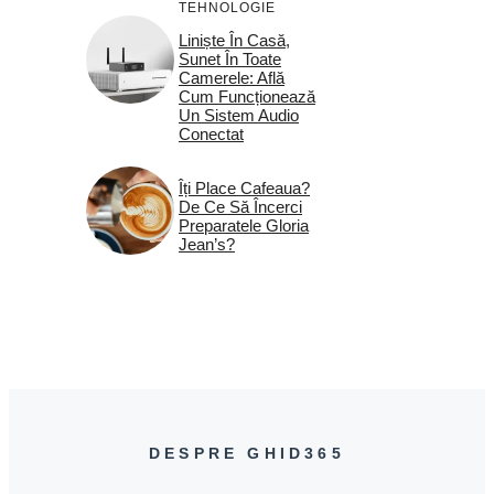
TEHNOLOGIE
Liniște În Casă,
Sunet În Toate
Camerele: Află
Cum Funcționează
Un Sistem Audio
Conectat
Îți Place Cafeaua?
De Ce Să Încerci
Preparatele Gloria
Jean’s?
DESPRE GHID365