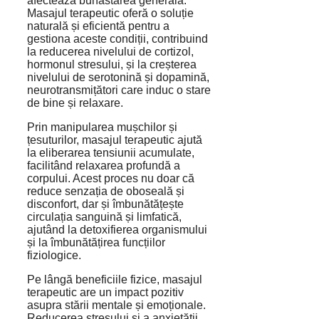
afectează bunăstarea generală.
Masajul terapeutic oferă o soluție
naturală și eficientă pentru a
gestiona aceste condiții, contribuind
la reducerea nivelului de cortizol,
hormonul stresului, și la creșterea
nivelului de serotonină și dopamină,
neurotransmițători care induc o stare
de bine și relaxare.
Prin manipularea mușchilor și
țesuturilor, masajul terapeutic ajută
la eliberarea tensiunii acumulate,
facilitând relaxarea profundă a
corpului. Acest proces nu doar că
reduce senzația de oboseală și
disconfort, dar și îmbunătățește
circulația sanguină și limfatică,
ajutând la detoxifierea organismului
și la îmbunătățirea funcțiilor
fiziologice.
Pe lângă beneficiile fizice, masajul
terapeutic are un impact pozitiv
asupra stării mentale și emoționale.
Reducerea stresului și a anxietății