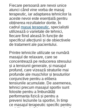
Fiecare persoană are nevoi unice
atunci când vine vorba de masaj
terapeutic, iar adaptarea tehnicilor la
aceste nevoi este esențială pentru
obținerea rezultatelor dorite. În
cadrul
masaj terapeutic
, specialiștii
utilizează o varietate de tehnici,
fiecare fiind aleasă în funcție de
specificul afecțiunii și de obiectivele
de tratament ale pacientului.
Printre tehnicile utilizate se numără
masajul de relaxare, care se
concentrează pe reducerea stresului
și a tensiunii generale, și masajul
profund, care vizează straturile mai
profunde ale mușchilor și țesuturilor
conjunctive pentru a elibera
tensiunile acumulate. De asemenea,
tehnici precum masajul sportiv sunt
folosite pentru a îmbunătăți
performanța fizică și pentru a
preveni leziunile la sportivi, în timp
ce masajul terapeutic specific pentru