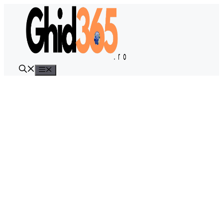
Sari
la
conținut
Meniu