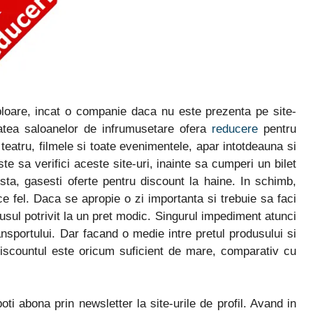
loare, incat o companie daca nu este prezenta pe site-
tatea saloanelor de infrumusetare ofera
reducere
pentru
 teatru, filmele si toate evenimentele, apar intotdeauna si
te sa verifici aceste site-uri, inainte sa cumperi un bilet
ista, gasesti oferte pentru discount la haine. In schimb,
ce fel. Daca se apropie o zi importanta si trebuie sa faci
sul potrivit la un pret modic. Singurul impediment atunci
sportului. Dar facand o medie intre pretul produsului si
 discountul este oricum suficient de mare, comparativ cu
oti abona prin newsletter la site-urile de profil. Avand in