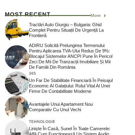
MOST RECENT
More
Tractări Auto Giurgiu – Bulgaria: Ghid
Complet Pentru Situații De Urgență La
Frontieră
ADIRU Solicită Prelungirea Termenului
Pentru Aplicarea TVA-Ului Redus De 9%:
Blocajul Sistemelor ANCPI Pune În Pericol
Zeci De Mii De Tranzacții Imobiliare Și Mii
De Familii Din România
365
Un Far De Stabilitate Financiară În Peisajul
Economic Al Galațiului: Rolul Vital Al Unei
Firme De Contabilitate Moderne
Avantajele Unui Apartament Nou
Comparativ Cu Unul Vechi
TEHNOLOGIE
Liniște În Casă, Sunet În Toate Camerele:
Află Cum Funcționează Un Sistem Audio