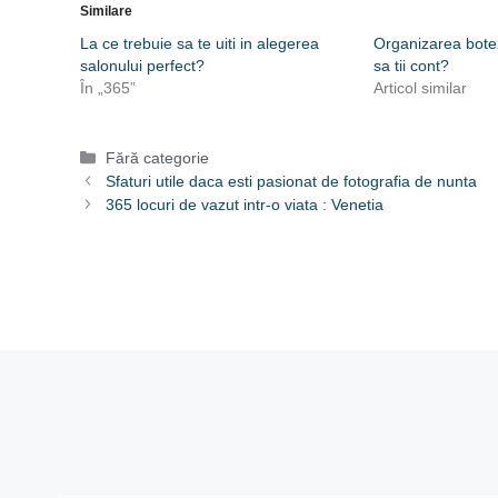
Similare
La ce trebuie sa te uiti in alegerea
Organizarea botez
salonului perfect?
sa tii cont?
În „365”
Articol similar
Categorii
Fără categorie
Sfaturi utile daca esti pasionat de fotografia de nunta
365 locuri de vazut intr-o viata : Venetia