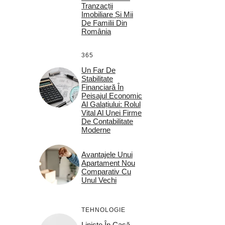
Tranzacții
Imobiliare Și Mii
De Familii Din
România
365
Un Far De
Stabilitate
Financiară În
Peisajul Economic
Al Galațiului: Rolul
Vital Al Unei Firme
De Contabilitate
Moderne
Avantajele Unui
Apartament Nou
Comparativ Cu
Unul Vechi
TEHNOLOGIE
Liniște În Casă,