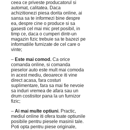
ceea ce priveste producatorul si
automat, calitatea. Daca
achizitionezi piesa dorita online, ai
sansa sa te informezi bine despre
ea, despre cine o produce si sa
gasesti cel mai mic pret posibil, in
timp ce, daca o cumperi dintr-un
magazin fizic trebuie sa te bazezi pe
informatiile furnizate de cel care o
vinte;
–
Este mai comod.
Ca orice
comanda online, si comanda
pieselor auto este mult mai comoda
in acest mediu, deoarece iti vine
direct acasa, fara costuri
suplimentare, fara sa mai fie nevoie
sa induri vremea de afara sau un
drum costisitor pana la un furnizor
fizic;
–
Ai mai multe optiuni
. Practic,
mediul online iti ofera toate optiunile
posibile pentru piesele masinii tale.
Poti opta pentru piese originale,