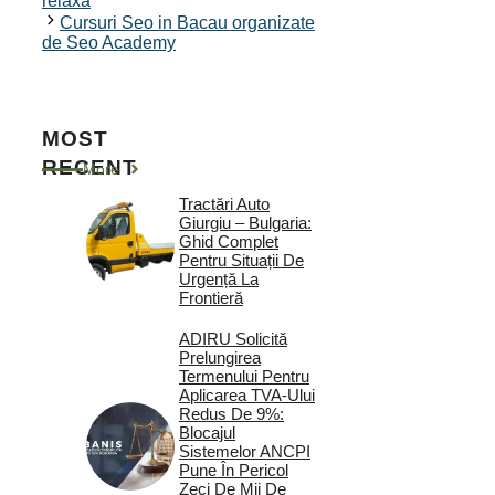
relaxa
Cursuri Seo in Bacau organizate
de Seo Academy
MOST
RECENT
More
Tractări Auto
Giurgiu – Bulgaria:
Ghid Complet
Pentru Situații De
Urgență La
Frontieră
ADIRU Solicită
Prelungirea
Termenului Pentru
Aplicarea TVA-Ului
Redus De 9%:
Blocajul
Sistemelor ANCPI
Pune În Pericol
Zeci De Mii De