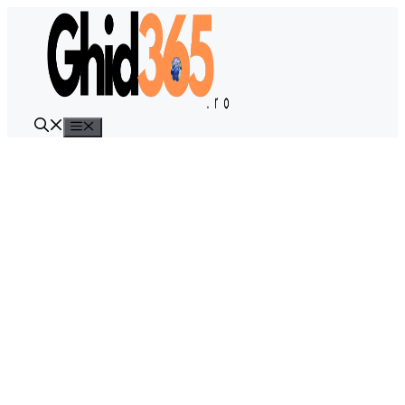
Sari
la
conținut
Meniu