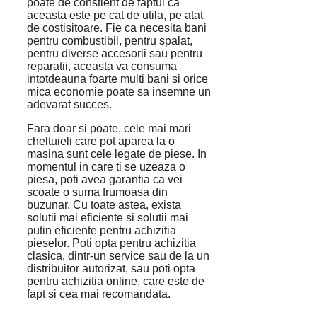
poate de constient de faptul ca
aceasta este pe cat de utila, pe atat
de costisitoare. Fie ca necesita bani
pentru combustibil, pentru spalat,
pentru diverse accesorii sau pentru
reparatii, aceasta va consuma
intotdeauna foarte multi bani si orice
mica economie poate sa insemne un
adevarat succes.
Fara doar si poate, cele mai mari
cheltuieli care pot aparea la o
masina sunt cele legate de piese. In
momentul in care ti se uzeaza o
piesa, poti avea garantia ca vei
scoate o suma frumoasa din
buzunar. Cu toate astea, exista
solutii mai eficiente si solutii mai
putin eficiente pentru achizitia
pieselor. Poti opta pentru achizitia
clasica, dintr-un service sau de la un
distribuitor autorizat, sau poti opta
pentru achizitia online, care este de
fapt si cea mai recomandata.