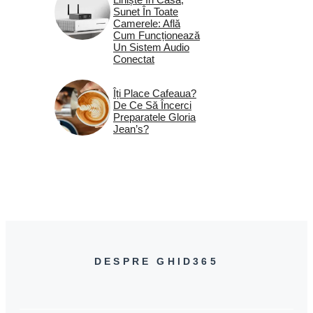
Sunet În Toate
Camerele: Află
Cum Funcționează
Un Sistem Audio
Conectat
Îți Place Cafeaua?
De Ce Să Încerci
Preparatele Gloria
Jean’s?
DESPRE GHID365