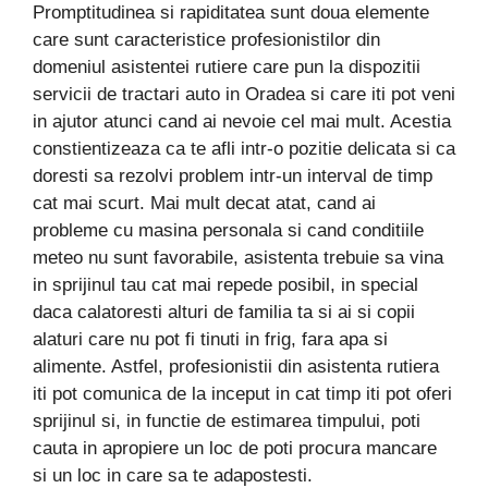
Promptitudinea si rapiditatea sunt doua elemente
care sunt caracteristice profesionistilor din
domeniul asistentei rutiere care pun la dispozitii
servicii de tractari auto in Oradea si care iti pot veni
in ajutor atunci cand ai nevoie cel mai mult. Acestia
constientizeaza ca te afli intr-o pozitie delicata si ca
doresti sa rezolvi problem intr-un interval de timp
cat mai scurt. Mai mult decat atat, cand ai
probleme cu masina personala si cand conditiile
meteo nu sunt favorabile, asistenta trebuie sa vina
in sprijinul tau cat mai repede posibil, in special
daca calatoresti alturi de familia ta si ai si copii
alaturi care nu pot fi tinuti in frig, fara apa si
alimente. Astfel, profesionistii din asistenta rutiera
iti pot comunica de la inceput in cat timp iti pot oferi
sprijinul si, in functie de estimarea timpului, poti
cauta in apropiere un loc de poti procura mancare
si un loc in care sa te adapostesti.