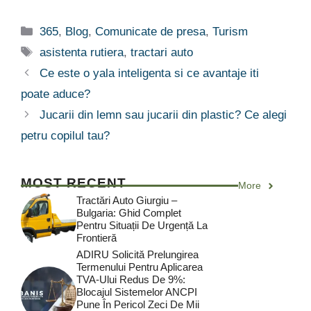
Categorii
365
,
Blog
,
Comunicate de presa
,
Turism
Etichete
asistenta rutiera
,
tractari auto
Ce este o yala inteligenta si ce avantaje iti
poate aduce?
Jucarii din lemn sau jucarii din plastic? Ce alegi
petru copilul tau?
MOST RECENT
More
Tractări Auto Giurgiu –
Bulgaria: Ghid Complet
Pentru Situații De Urgență La
Frontieră
ADIRU Solicită Prelungirea
Termenului Pentru Aplicarea
TVA-Ului Redus De 9%:
Blocajul Sistemelor ANCPI
Pune În Pericol Zeci De Mii