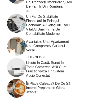
De Tranzacții Imobiliare Și Mii
De Familii Din România
365
Un Far De Stabilitate
Financiară În Peisajul
Economic Al Galațiului: Rolul
Vital Al Unei Firme De
Contabilitate Moderne
Avantajele Unui Apartament
Nou Comparativ Cu Unul
Vechi
TEHNOLOGIE
Liniște În Casă, Sunet În
Toate Camerele: Află Cum
Funcționează Un Sistem
Audio Conectat
Îți Place Cafeaua? De Ce Să
Încerci Preparatele Gloria
Jean’s?