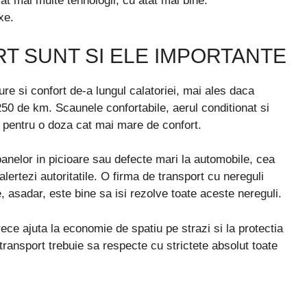
cat mai multe tehnologii, cu atat mai bine.
xe.
T SUNT SI ELE IMPORTANTE
re si confort de-a lungul calatoriei, mai ales daca
250 de km. Scaunele confortabile, aerul conditionat si
e pentru o doza cat mai mare de confort.
oanelor in picioare sau defecte mari la automobile, cea
lertezi autoritatile. O firma de transport cu nereguli
 asadar, este bine sa isi rezolve toate aceste nereguli.
rece ajuta la economie de spatiu pe strazi si la protectia
 transport trebuie sa respecte cu strictete absolut toate