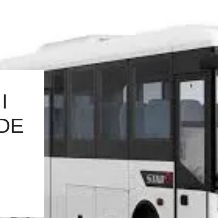
I
 DE