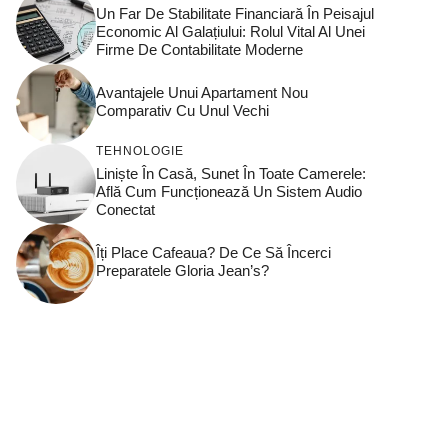
Un Far De Stabilitate Financiară În Peisajul
Economic Al Galațiului: Rolul Vital Al Unei
Firme De Contabilitate Moderne
Avantajele Unui Apartament Nou
Comparativ Cu Unul Vechi
TEHNOLOGIE
Liniște În Casă, Sunet În Toate Camerele:
Află Cum Funcționează Un Sistem Audio
Conectat
Îți Place Cafeaua? De Ce Să Încerci
Preparatele Gloria Jean’s?