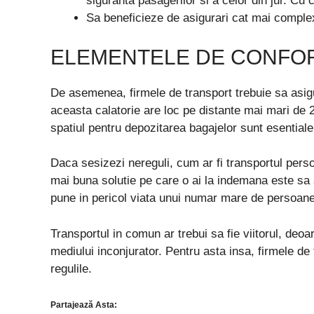
siguranta pasagerilor si a celor din jur. Cu 
Sa beneficieze de asigurari cat mai comple
ELEMENTELE DE CONFOR
De asemenea, firmele de transport trebuie sa asigu
aceasta calatorie are loc pe distante mai mari de 
spatiul pentru depozitarea bagajelor sunt esential
Daca sesizezi nereguli, cum ar fi transportul pers
mai buna solutie pe care o ai la indemana este sa a
pune in pericol viata unui numar mare de persoane,
Transportul in comun ar trebui sa fie viitorul, deoa
mediului inconjurator. Pentru asta insa, firmele de
regulile.
Partajează Asta: