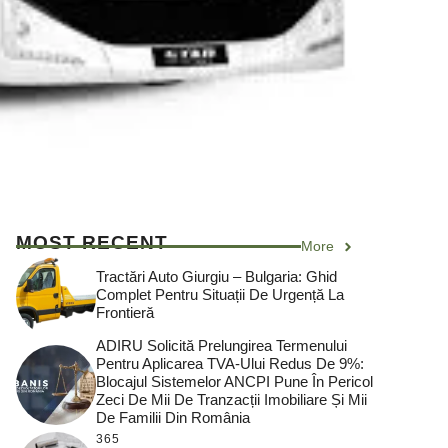
MOST RECENT
More
Tractări Auto Giurgiu – Bulgaria: Ghid
Complet Pentru Situații De Urgență La
Frontieră
ADIRU Solicită Prelungirea Termenului
Pentru Aplicarea TVA-Ului Redus De 9%:
Blocajul Sistemelor ANCPI Pune În Pericol
Zeci De Mii De Tranzacții Imobiliare Și Mii
De Familii Din România
365