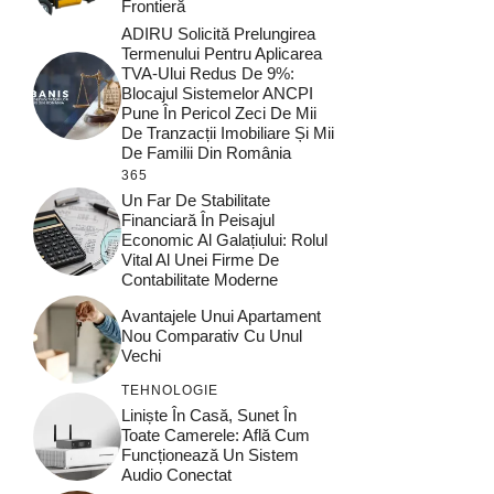
Frontieră
ADIRU Solicită Prelungirea
Termenului Pentru Aplicarea
TVA-Ului Redus De 9%:
Blocajul Sistemelor ANCPI
Pune În Pericol Zeci De Mii
De Tranzacții Imobiliare Și Mii
De Familii Din România
365
Un Far De Stabilitate
Financiară În Peisajul
Economic Al Galațiului: Rolul
Vital Al Unei Firme De
Contabilitate Moderne
Avantajele Unui Apartament
Nou Comparativ Cu Unul
Vechi
TEHNOLOGIE
Liniște În Casă, Sunet În
Toate Camerele: Află Cum
Funcționează Un Sistem
Audio Conectat