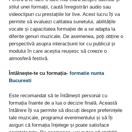
stilul unei formații, caută înregistrări audio sau
videoclipuri cu prestațiile lor live. Acest lucru îți va
permite să evaluezi calitatea sunetului, abilitățile
vocale și capacitatea formației de a se adapta la
diferite genuri muzicale. De asemenea, poți obține o
perspectivă asupra interacțiunii lor cu publicul și
modului în care aceștia reușesc să creeze o
atmosferă festivă.
Întâlnește-te cu formația-
formatie nunta
Bucuresti
Este recomandat să te întâlnești personal cu
formația înainte de a lua o decizie finală. Această
întâlnire îți va permite să discuți despre preferințele
tale muzicale, programul evenimentului și să îți
asiguri că formația înțelege și poate satisface