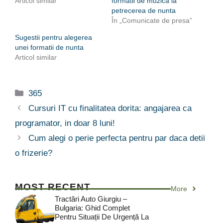
Articol similar
formatii de muzica la
petrecerea de nunta
În „Comunicate de presa”
Sugestii pentru alegerea
unei formatii de nunta
Articol similar
Categorii
365
Cursuri IT cu finalitatea dorita: angajarea ca
programator, in doar 8 luni!
Cum alegi o perie perfecta pentru par daca detii
o frizerie?
MOST RECENT
More
Tractări Auto Giurgiu –
Bulgaria: Ghid Complet
Pentru Situații De Urgență La