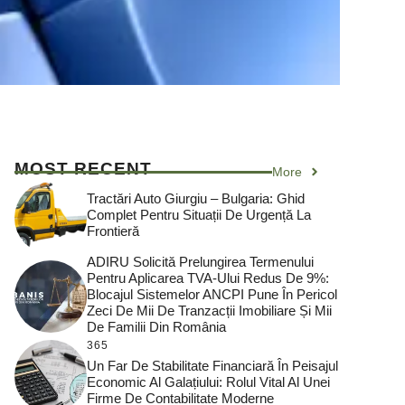
MOST RECENT
More
Tractări Auto Giurgiu – Bulgaria: Ghid
Complet Pentru Situații De Urgență La
Frontieră
ADIRU Solicită Prelungirea Termenului
Pentru Aplicarea TVA-Ului Redus De 9%:
Blocajul Sistemelor ANCPI Pune În Pericol
Zeci De Mii De Tranzacții Imobiliare Și Mii
De Familii Din România
365
Un Far De Stabilitate Financiară În Peisajul
Economic Al Galațiului: Rolul Vital Al Unei
Firme De Contabilitate Moderne