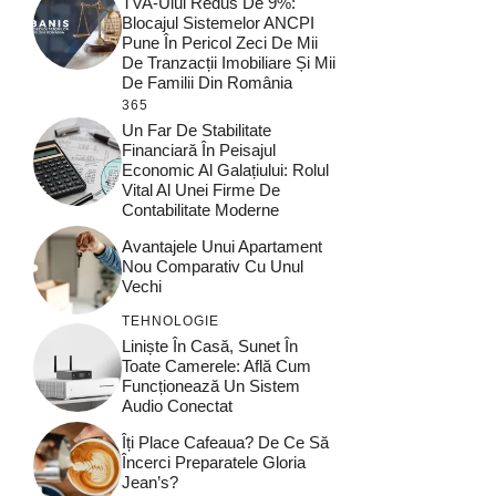
TVA-Ului Redus De 9%:
Blocajul Sistemelor ANCPI
Pune În Pericol Zeci De Mii
De Tranzacții Imobiliare Și Mii
De Familii Din România
365
Un Far De Stabilitate
Financiară În Peisajul
Economic Al Galațiului: Rolul
Vital Al Unei Firme De
Contabilitate Moderne
Avantajele Unui Apartament
Nou Comparativ Cu Unul
Vechi
TEHNOLOGIE
Liniște În Casă, Sunet În
Toate Camerele: Află Cum
Funcționează Un Sistem
Audio Conectat
Îți Place Cafeaua? De Ce Să
Încerci Preparatele Gloria
Jean’s?