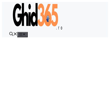
Sari
la
conținut
Meniu