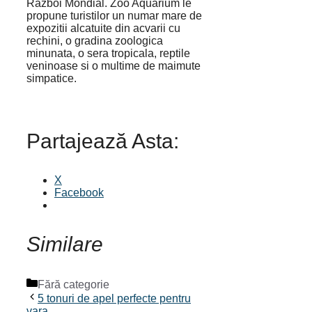
Razboi Mondial. Zoo Aquarium le
propune turistilor un numar mare de
expozitii alcatuite din acvarii cu
rechini, o gradina zoologica
minunata, o sera tropicala, reptile
veninoase si o multime de maimute
simpatice.
Partajează Asta:
X
Facebook
Similare
Categorii
Fără categorie
5 tonuri de apel perfecte pentru
vara