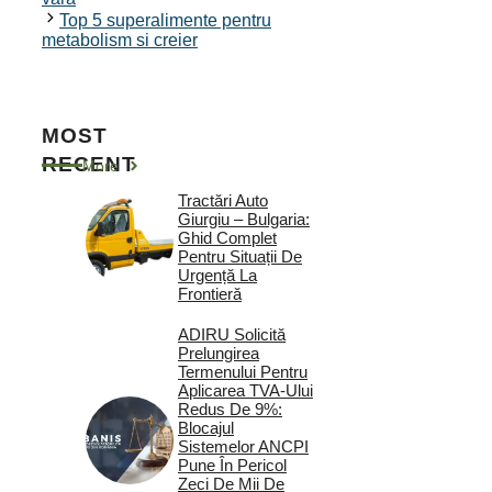
Top 5 superalimente pentru
metabolism si creier
MOST
RECENT
More
Tractări Auto
Giurgiu – Bulgaria:
Ghid Complet
Pentru Situații De
Urgență La
Frontieră
ADIRU Solicită
Prelungirea
Termenului Pentru
Aplicarea TVA-Ului
Redus De 9%:
Blocajul
Sistemelor ANCPI
Pune În Pericol
Zeci De Mii De