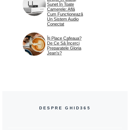
Sunet În Toate
Camerele: Află
Cum Funcționează
Un Sistem Audio
Conectat
Îți Place Cafeaua?
De Ce Să Încerci
Preparatele Gloria
Jean’s?
DESPRE GHID365