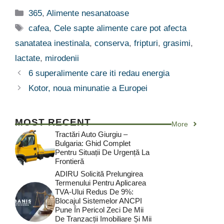
Categorii
365
,
Alimente nesanatoase
Etichete
cafea
,
Cele sapte alimente care pot afecta
sanatatea inestinala
,
conserva
,
fripturi
,
grasimi
,
lactate
,
mirodenii
6 superalimente care iti redau energia
Kotor, noua minunatie a Europei
MOST RECENT
More
Tractări Auto Giurgiu –
Bulgaria: Ghid Complet
Pentru Situații De Urgență La
Frontieră
ADIRU Solicită Prelungirea
Termenului Pentru Aplicarea
TVA-Ului Redus De 9%:
Blocajul Sistemelor ANCPI
Pune În Pericol Zeci De Mii
De Tranzacții Imobiliare Și Mii