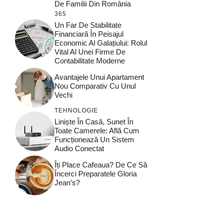
De Familii Din România
365
Un Far De Stabilitate
Financiară În Peisajul
Economic Al Galațiului: Rolul
Vital Al Unei Firme De
Contabilitate Moderne
Avantajele Unui Apartament
Nou Comparativ Cu Unul
Vechi
TEHNOLOGIE
Liniște În Casă, Sunet În
Toate Camerele: Află Cum
Funcționează Un Sistem
Audio Conectat
Îți Place Cafeaua? De Ce Să
Încerci Preparatele Gloria
Jean’s?