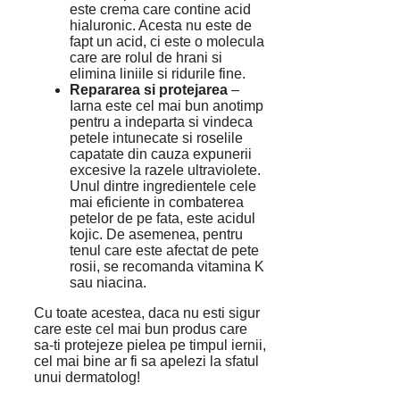
este crema care contine acid
hialuronic. Acesta nu este de
fapt un acid, ci este o molecula
care are rolul de hrani si
elimina liniile si ridurile fine.
Repararea si protejarea
–
Iarna este cel mai bun anotimp
pentru a indeparta si vindeca
petele intunecate si roselile
capatate din cauza expunerii
excesive la razele ultraviolete.
Unul dintre ingredientele cele
mai eficiente in combaterea
petelor de pe fata, este acidul
kojic. De asemenea, pentru
tenul care este afectat de pete
rosii, se recomanda vitamina K
sau niacina.
Cu toate acestea, daca nu esti sigur
care este cel mai bun produs care
sa-ti protejeze pielea pe timpul iernii,
cel mai bine ar fi sa apelezi la sfatul
unui dermatolog!