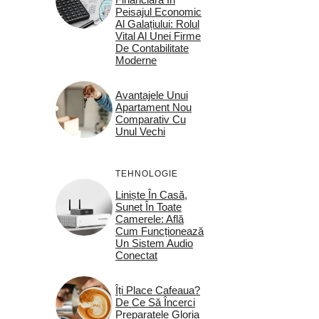
Peisajul Economic
Al Galațiului: Rolul
Vital Al Unei Firme
De Contabilitate
Moderne
Avantajele Unui
Apartament Nou
Comparativ Cu
Unul Vechi
TEHNOLOGIE
Liniște În Casă,
Sunet În Toate
Camerele: Află
Cum Funcționează
Un Sistem Audio
Conectat
Îți Place Cafeaua?
De Ce Să Încerci
Preparatele Gloria