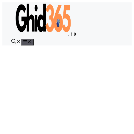
Sari
la
conținut
Meniu