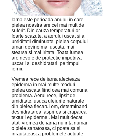
Iarna este perioada anului in care
pielea noastra are cel mai mult de
suferit. Din cauza temperaturilor
foarte scazute, a aerului uscat si a
umiditatii diminuate, pielea corpului
uman devine mai uscata, mai
stearsa si mai iritata. Toata lumea
are nevoie de protectie impotriva
uscarii si deshidratarii pe timpul
iernii.
Vremea rece de iarna afecteaza
epiderma in mai multe moduri,
pielea uscata fiind cea mai comuna
problema. Aerul rece, lipsit de
umiditate, usuca uleiurile naturale
din pielea fiecarui om, determinand
deshidratarea, asprirea si craparea
texturii epidermei. Mai mult decat
atat, vremea de iarna nu irita numai
o piele sanatoasa, ci poate sa si
inrautateasca problemele actuale