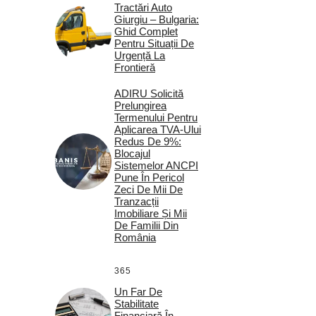
Tractări Auto
Giurgiu – Bulgaria:
Ghid Complet
Pentru Situații De
Urgență La
Frontieră
ADIRU Solicită
Prelungirea
Termenului Pentru
Aplicarea TVA-Ului
Redus De 9%:
Blocajul
Sistemelor ANCPI
Pune În Pericol
Zeci De Mii De
Tranzacții
Imobiliare Și Mii
De Familii Din
România
365
Un Far De
Stabilitate
Financiară În