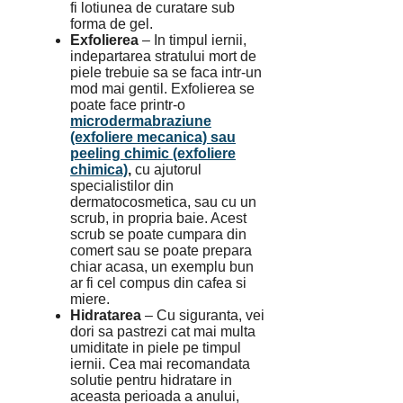
fi lotiunea de curatare sub
forma de gel.
Exfolierea
– In timpul iernii,
indepartarea stratului mort de
piele trebuie sa se faca intr-un
mod mai gentil. Exfolierea se
poate face printr-o
microdermabraziune
(exfoliere mecanica) sau
peeling chimic (exfoliere
chimica)
,
cu ajutorul
specialistilor din
dermatocosmetica, sau cu un
scrub, in propria baie. Acest
scrub se poate cumpara din
comert sau se poate prepara
chiar acasa, un exemplu bun
ar fi cel compus din cafea si
miere.
Hidratarea
– Cu siguranta, vei
dori sa pastrezi cat mai multa
umiditate in piele pe timpul
iernii. Cea mai recomandata
solutie pentru hidratare in
aceasta perioada a anului,