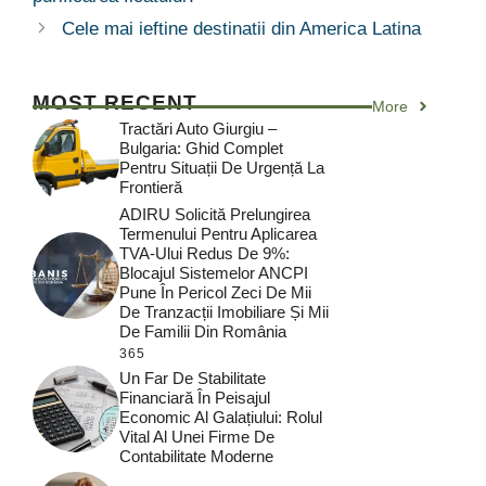
Cele mai ieftine destinatii din America Latina
MOST RECENT
More
Tractări Auto Giurgiu –
Bulgaria: Ghid Complet
Pentru Situații De Urgență La
Frontieră
ADIRU Solicită Prelungirea
Termenului Pentru Aplicarea
TVA-Ului Redus De 9%:
Blocajul Sistemelor ANCPI
Pune În Pericol Zeci De Mii
De Tranzacții Imobiliare Și Mii
De Familii Din România
365
Un Far De Stabilitate
Financiară În Peisajul
Economic Al Galațiului: Rolul
Vital Al Unei Firme De
Contabilitate Moderne