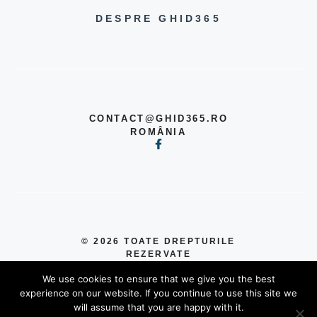
DESPRE GHID365
CONTACT@GHID365.RO
ROMÂNIA
© 2026 TOATE DREPTURILE
REZERVATE
POLITICĂ DE CONFIDENȚIALITATE
We use cookies to ensure that we give you the best
TERMENI ȘI CONDIȚII
experience on our website. If you continue to use this site we
will assume that you are happy with it.