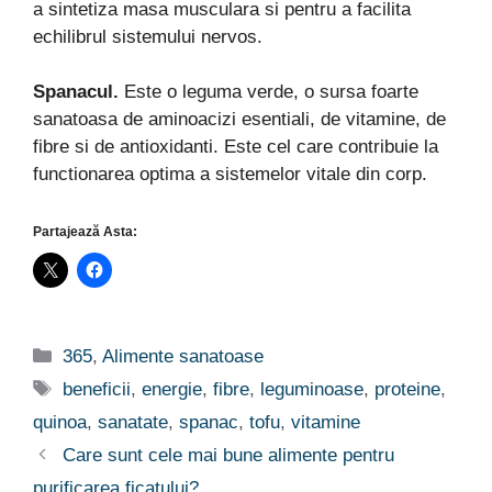
a sintetiza masa musculara si pentru a facilita
echilibrul sistemului nervos.
Spanacul.
Este o leguma verde, o sursa foarte
sanatoasa de aminoacizi esentiali, de vitamine, de
fibre si de antioxidanti. Este cel care contribuie la
functionarea optima a sistemelor vitale din corp.
Partajează Asta:
Categorii
365
,
Alimente sanatoase
Etichete
beneficii
,
energie
,
fibre
,
leguminoase
,
proteine
,
quinoa
,
sanatate
,
spanac
,
tofu
,
vitamine
Care sunt cele mai bune alimente pentru
purificarea ficatului?