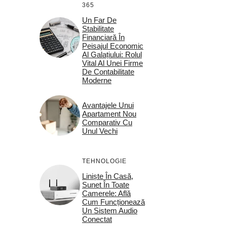
365
Un Far De
Stabilitate
Financiară În
Peisajul Economic
Al Galațiului: Rolul
Vital Al Unei Firme
De Contabilitate
Moderne
Avantajele Unui
Apartament Nou
Comparativ Cu
Unul Vechi
TEHNOLOGIE
Liniște În Casă,
Sunet În Toate
Camerele: Află
Cum Funcționează
Un Sistem Audio
Conectat