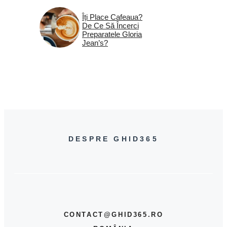
Îți Place Cafeaua?
De Ce Să Încerci
Preparatele Gloria
Jean’s?
DESPRE GHID365
CONTACT@GHID365.RO