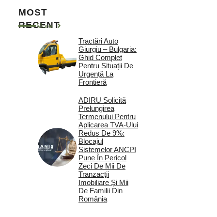
MOST
RECENT
More
Tractări Auto
Giurgiu – Bulgaria:
Ghid Complet
Pentru Situații De
Urgență La
Frontieră
ADIRU Solicită
Prelungirea
Termenului Pentru
Aplicarea TVA-Ului
Redus De 9%:
Blocajul
Sistemelor ANCPI
Pune În Pericol
Zeci De Mii De
Tranzacții
Imobiliare Și Mii
De Familii Din
România