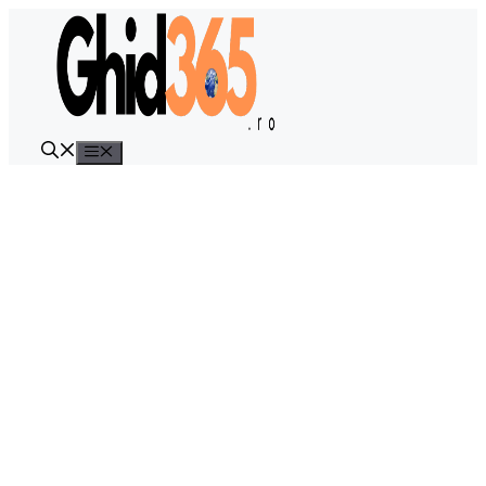
Sari
la
conținut
Meniu